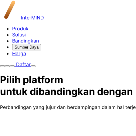
InterMIND
Produk
Solusi
Bandingkan
Sumber Daya
Harga
Daftar
Pilih platform
untuk dibandingkan dengan 
Perbandingan yang jujur dan berdampingan dalam hal terje
vs Zoom Workplace