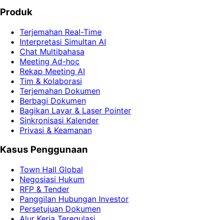
Coba Demo Gratis
Cara kerja terjemahan
Produk
Terjemahan Real-Time
Interpretasi Simultan AI
Chat Multibahasa
Meeting Ad-hoc
Rekap Meeting AI
Tim & Kolaborasi
Terjemahan Dokumen
Berbagi Dokumen
Bagikan Layar & Laser Pointer
Sinkronisasi Kalender
Privasi & Keamanan
Kasus Penggunaan
Town Hall Global
Negosiasi Hukum
RFP & Tender
Panggilan Hubungan Investor
Persetujuan Dokumen
Alur Kerja Teregulasi