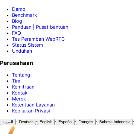
Demo
Benchmark
Blog
Panduan | Pusat bantuan
FAQ
Tes Peramban WebRTC
Status Sistem
Unduhan
Perusahaan
Tentang
Tim
Kemitraan
Kontak
Merek
Ketentuan Layanan
Kebijakan Privasi
·
·
·
·
·
·
العربية
Deutsch
English
Español
Français
Bahasa Indonesia