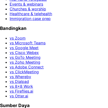
Events & webinars
Churches & worship
Healthcare & telehealth
Immigration case prep
Bandingkan
vs Zoom
vs Microsoft Teams
vs Google Meet
vs Cisco Webex
vs GoTo Meeting
vs Zoho Meeting
vs Adobe Connect
vs ClickMeeting
vs Whereby
vs Dialpad
vs 8x8 Work
vs Fireflies.ai
vs Otter.ai
Sumber Daya