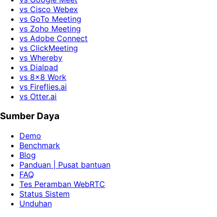
vs Cisco Webex
vs GoTo Meeting
vs Zoho Meeting
vs Adobe Connect
vs ClickMeeting
vs Whereby
vs Dialpad
vs 8x8 Work
vs Fireflies.ai
vs Otter.ai
Sumber Daya
Demo
Benchmark
Blog
Panduan | Pusat bantuan
FAQ
Tes Peramban WebRTC
Status Sistem
Unduhan