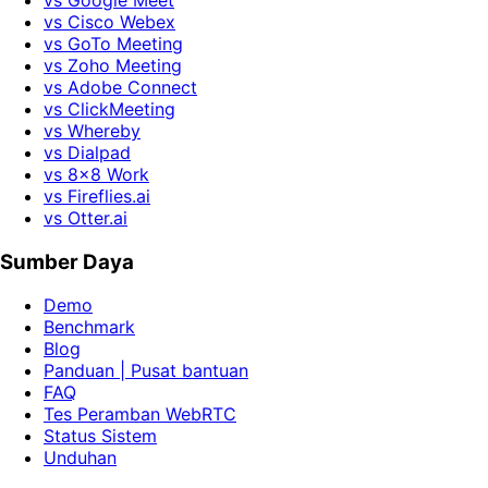
vs Google Meet
vs Cisco Webex
vs GoTo Meeting
vs Zoho Meeting
vs Adobe Connect
vs ClickMeeting
vs Whereby
vs Dialpad
vs 8x8 Work
vs Fireflies.ai
vs Otter.ai
Sumber Daya
Demo
Benchmark
Blog
Panduan | Pusat bantuan
FAQ
Tes Peramban WebRTC
Status Sistem
Unduhan