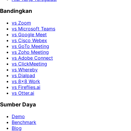
Bandingkan
vs Zoom
vs Microsoft Teams
vs Google Meet
vs Cisco Webex
vs GoTo Meeting
vs Zoho Meeting
vs Adobe Connect
vs ClickMeeting
vs Whereby
vs Dialpad
vs 8x8 Work
vs Fireflies.ai
vs Otter.ai
Sumber Daya
Demo
Benchmark
Blog