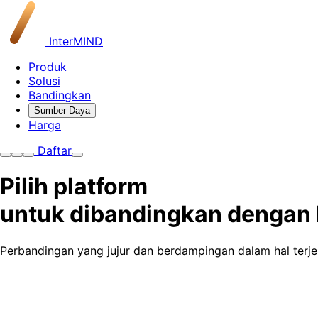
InterMIND
Produk
Solusi
Bandingkan
Sumber Daya
Harga
Daftar
Pilih platform
untuk dibandingkan dengan 
Perbandingan yang jujur dan berdampingan dalam hal terje
vs Zoom Workplace