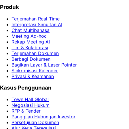
Coba Demo Gratis
Cara kerja terjemahan
Produk
Terjemahan Real-Time
Interpretasi Simultan AI
Chat Multibahasa
Meeting Ad-hoc
Rekap Meeting AI
Tim & Kolaborasi
Terjemahan Dokumen
Berbagi Dokumen
Bagikan Layar & Laser Pointer
Sinkronisasi Kalender
Privasi & Keamanan
Kasus Penggunaan
Town Hall Global
Negosiasi Hukum
RFP & Tender
Panggilan Hubungan Investor
Persetujuan Dokumen
Alur Kerja Teregulasi