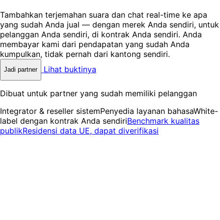
Tambahkan terjemahan suara dan chat real-time ke apa
yang sudah Anda jual — dengan merek Anda sendiri, untuk
pelanggan Anda sendiri, di kontrak Anda sendiri. Anda
membayar kami dari pendapatan yang sudah Anda
kumpulkan, tidak pernah dari kantong sendiri.
Lihat buktinya
Jadi partner
Dibuat untuk partner yang sudah memiliki pelanggan
Integrator & reseller sistem
Penyedia layanan bahasa
White-
label dengan kontrak Anda sendiri
Benchmark kualitas
publik
Residensi data UE, dapat diverifikasi
Kenapa bermitra dengan InterMIND
Pos anggaran berdanai yang sudah dimiliki pelanggan
Anda, dengan bukti untuk memenangkannya.
Tanpa risiko rugi