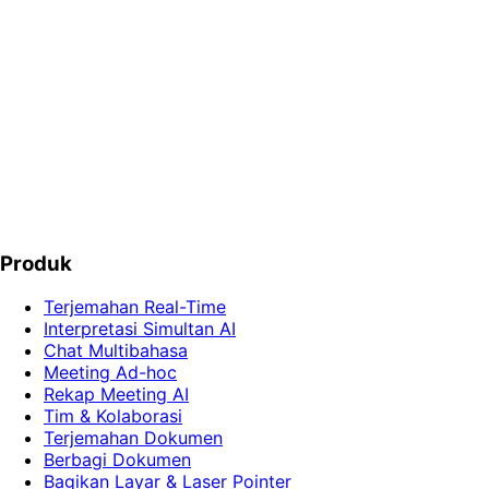
Mulai untung sebelum Anda
mengeluarkan biaya
Tanpa biaya di muka, tanpa biaya tetap, tanpa tagihan
integrasi. Beri tahu kami track mana yang cocok dan kami
akan menyesuaikan ketentuannya.
Jadi partner
Produk
Terjemahan Real-Time
Interpretasi Simultan AI
Chat Multibahasa
Meeting Ad-hoc
Rekap Meeting AI
Tim & Kolaborasi
Terjemahan Dokumen
Berbagi Dokumen
Bagikan Layar & Laser Pointer