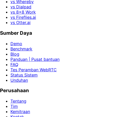
vs Whereby
vs Dialpad
vs 8x8 Work
vs Fireflies.ai
vs Otter.ai
Sumber Daya
Demo
Benchmark
Blog
Panduan | Pusat bantuan
FAQ
Tes Peramban WebRTC
Status Sistem
Unduhan
Perusahaan
Tentang
Tim
Kemitraan
Kontak