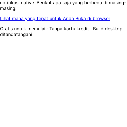
notifikasi native. Berikut apa saja yang berbeda di masing-
masing.
Lihat mana yang tepat untuk Anda
Buka di browser
Gratis untuk memulai · Tanpa kartu kredit · Build desktop
ditandatangani
Apa yang berfungsi di mana
Setiap platform menjalankan mesin terjemahan real-time
yang sama — terjemahan suara dan chat lengkap dalam
meeting InterMIND identik di mana pun. Aplikasi
menambahkan hal yang tidak bisa dilakukan tab browser
saat Anda meninggalkan jendela.
Web
Browser apa pun · tanpa instalasi
Desktop
macOS · Windows
Mobile
Android · akses awal