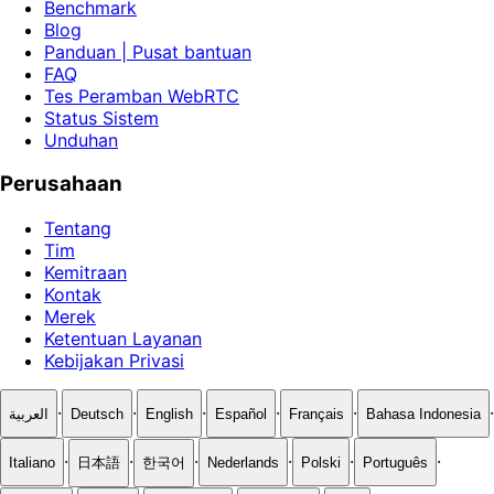
Benchmark
Blog
Panduan | Pusat bantuan
FAQ
Tes Peramban WebRTC
Status Sistem
Unduhan
Perusahaan
Tentang
Tim
Kemitraan
Kontak
Merek
Ketentuan Layanan
Kebijakan Privasi
·
·
·
·
·
·
العربية
Deutsch
English
Español
Français
Bahasa Indonesia
·
·
·
·
·
·
Italiano
日本語
한국어
Nederlands
Polski
Português