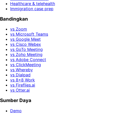
Healthcare & telehealth
Immigration case prep
Bandingkan
vs Zoom
vs Microsoft Teams
vs Google Meet
vs Cisco Webex
vs GoTo Meeting
vs Zoho Meeting
vs Adobe Connect
vs ClickMeeting
vs Whereby
vs Dialpad
vs 8x8 Work
vs Fireflies.ai
vs Otter.ai
Sumber Daya
Demo