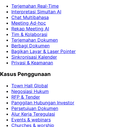
Terjemahan Real-Time
Interpretasi Simultan AI
Chat Multibahasa
Meeting Ad-hoc
Rekap Meeting AI
Tim & Kolaborasi
Terjemahan Dokumen
Berbagi Dokumen
Bagikan Layar & Laser Pointer
Sinkronisasi Kalender
Privasi & Keamanan
Kasus Penggunaan
Town Hall Global
Negosiasi Hukum
RFP & Tender
Panggilan Hubungan Investor
Persetujuan Dokumen
Alur Kerja Teregulasi
Events & webinars
Churches & worship