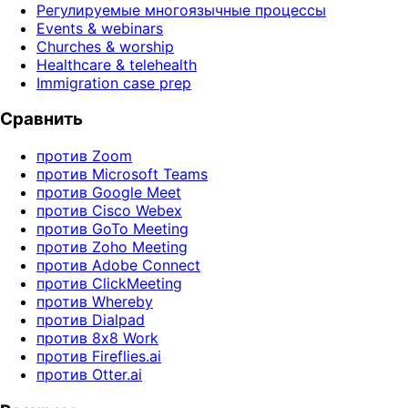
Регулируемые многоязычные процессы
Events & webinars
Churches & worship
Healthcare & telehealth
Immigration case prep
Сравнить
против Zoom
против Microsoft Teams
против Google Meet
против Cisco Webex
против GoTo Meeting
против Zoho Meeting
против Adobe Connect
против ClickMeeting
против Whereby
против Dialpad
против 8x8 Work
против Fireflies.ai
против Otter.ai