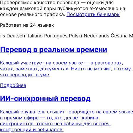
Проверяемое качество перевода — оценки для
каждой языковой пары публикуются ежемесячно на
основе реального трафика.
Посмотреть бенчмарк
Работает на 24 языках
s
Deutsch
Italiano
Português
Polski
Nederlands
Čeština
Mag
Перевод в реальном времени
Каждый участвует на своем языке — в разговорах,
чатах, заметках, документах. Никто не молчит, потому
что переводит в уме.
Подробнее
ИИ-синхронный перевод
Каждый слушатель слышит говорящего на своем языке
в прямом эфире — то, что делает кабина
синхронистов, только без кабины: для встреч,
конференций и вебинаров.