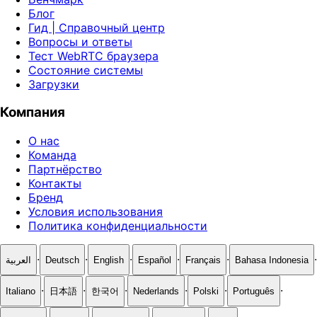
Блог
Гид | Справочный центр
Вопросы и ответы
Тест WebRTC браузера
Состояние системы
Загрузки
Компания
О нас
Команда
Партнёрство
Контакты
Бренд
Условия использования
Политика конфиденциальности
·
·
·
·
·
·
العربية
Deutsch
English
Español
Français
Bahasa Indonesia
·
·
·
·
·
·
Italiano
日本語
한국어
Nederlands
Polski
Português