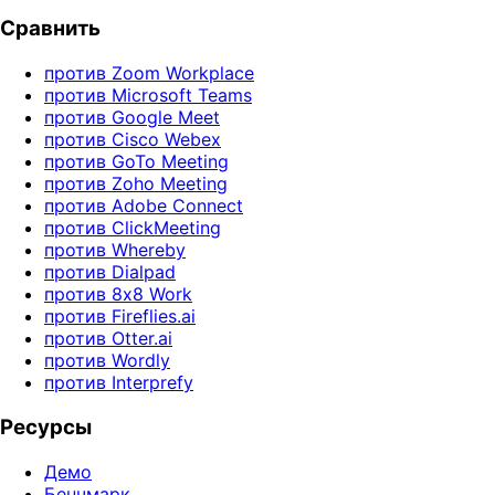
Сравнить
против Zoom Workplace
против Microsoft Teams
против Google Meet
против Cisco Webex
против GoTo Meeting
против Zoho Meeting
против Adobe Connect
против ClickMeeting
против Whereby
против Dialpad
против 8x8 Work
против Fireflies.ai
против Otter.ai
против Wordly
против Interprefy
Ресурсы
Демо
Бенчмарк