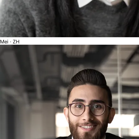
Mei
· ZH