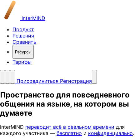
InterMIND
Продукт
Решения
Сравнить
Ресурсы
Тарифы
Присоединиться
Регистрация
Пространство для повседневного
общения на языке, на котором вы
думаете
InterMIND
переводит всё в реальном времени
для
каждого участника —
бесплатно
и
конфиденциально
.