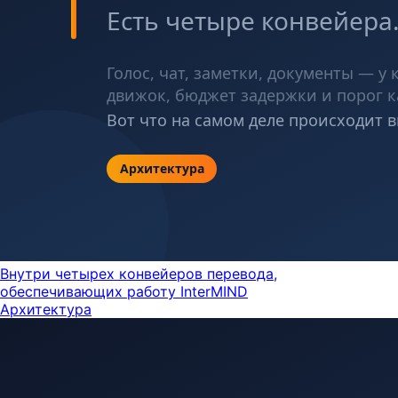
Внутри четырех конвейеров перевода,
обеспечивающих работу InterMIND
Архитектура