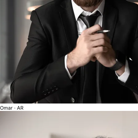
Omar
· AR