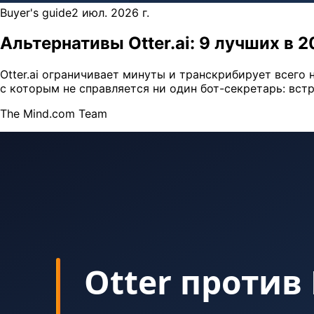
Buyer's guide
2 июл. 2026 г.
Альтернативы Otter.ai: 9 лучших в 2
Otter.ai ограничивает минуты и транскрибирует всего 
с которым не справляется ни один бот-секретарь: встр
The Mind.com Team