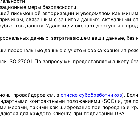
иальности.
зационные меры безопасности.
щей письменной авторизации и уведомляем как миниму
причинам, связанным с защитой данных. Актуальный с
субъектов данных. Удаление и экспорт доступны в про
рсональных данных, затрагивающем ваши данные, без н
и персональные данные с учетом срока хранения рез
ли ISO 27001. По запросу мы предоставляем анкету б
ионы провайдеров см. в
списке субобработчиков
). Ес
андартными контрактными положениями (SCC) и, где 
ми мерами, такими как шифрование при передаче и хра
даются для каждого клиента при подписании DPA.