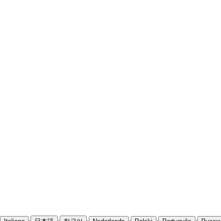
·
·
·
·
·
·