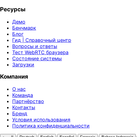
Ресурсы
Демо
Бенчмарк
Блог
Гид | Справочный центр
Вопросы и ответы
Тест WebRTC браузера
Состояние системы
Загрузки
Компания
О нас
Команда
Партнёрство
Контакты
Бренд
Условия использования
Политика конфиденциальности
·
·
·
·
·
·