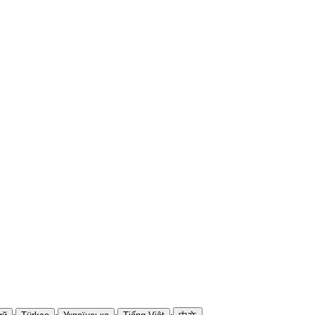
·
·
·
·