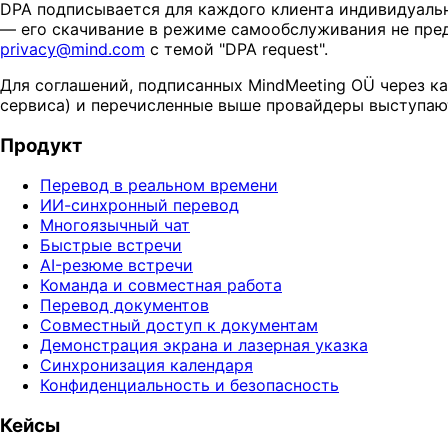
DPA подписывается для каждого клиента индивидуаль
— его скачивание в режиме самообслуживания не пред
privacy@mind.com
с темой "DPA request".
Для соглашений, подписанных MindMeeting OÜ через ка
сервиса) и перечисленные выше провайдеры выступают
Продукт
Перевод в реальном времени
ИИ-синхронный перевод
Многоязычный чат
Быстрые встречи
AI-резюме встречи
Команда и совместная работа
Перевод документов
Совместный доступ к документам
Демонстрация экрана и лазерная указка
Синхронизация календаря
Конфиденциальность и безопасность
Кейсы