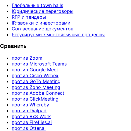
Глобальные town halls
Юридические переговоры
RFP и тендеры
IR-звонки с инвесторами
Согласование документов
Регулируемые многоязычные процессы
Сравнить
против Zoom
против Microsoft Teams
против Google Meet
против Cisco Webex
против GoTo Meeting
против Zoho Meeting
против Adobe Connect
против ClickMeeting
против Whereby
против Dialpad
против 8x8 Work
против Fireflies.ai
против Otter.ai