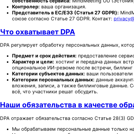
собственность сервиса:
MindMeeting OÜ (Эстония)
Контролер:
ваша организация.
Представитель в ЕС/ЕЭЗ (Статья 27 GDPR):
MindMe
союзе согласно Статье 27 GDPR. Контакт:
privacy
Что охватывает DPA
DPA регулирует обработку персональных данных, кото
Предмет и срок действия:
предоставление сервиса
Характер и цели:
хостинг и передача данных встре
опциональное ИИ-резюме после встречи, биллинг
Категории субъектов данных:
ваши пользователи 
Категории персональных данных:
данные аккаунта
вложения, записи, а также биллинговые данные.
всё, что участники решат обсудить.
Наши обязательства в качестве обр
DPA отражает обязательства согласно Статье 28(3) GD
Мы обрабатываем персональные данные только н