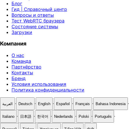
Блог
Гид | Справочный центр
Вопросы и ответы
Тест WebRTC браузера
Состояние системы
Загрузки
Компания
О нас
Команда
Партнёрство
Контакты
Бренд
Условия использования
Политика конфиденциальности
·
·
·
·
·
·
العربية
Deutsch
English
Español
Français
Bahasa Indonesia
·
·
·
·
·
·
Italiano
日本語
한국어
Nederlands
Polski
Português
·
·
·
·