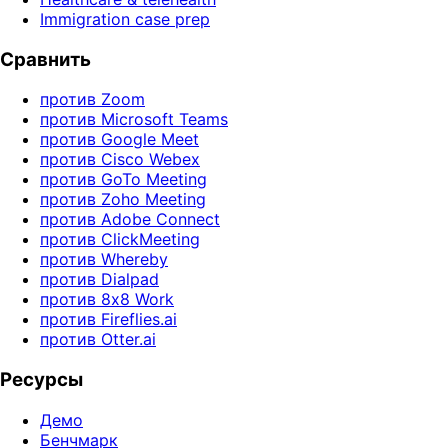
Immigration case prep
Сравнить
против Zoom
против Microsoft Teams
против Google Meet
против Cisco Webex
против GoTo Meeting
против Zoho Meeting
против Adobe Connect
против ClickMeeting
против Whereby
против Dialpad
против 8x8 Work
против Fireflies.ai
против Otter.ai
Ресурсы
Демо
Бенчмарк