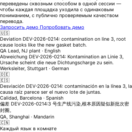
переведены сквозным способом в одной сессии —
чтобы каждая площадка уходила с одинаковым
пониманием, с публично проверяемым качеством
перевода.
Запросить демо
Попробовать демо
🇺🇸
Deviation DEV-2026-0214: contamination on line 3, root
cause looks like the new gasket batch.
QA Lead, NJ plant · English
Abweichung DEV-2026-0214: Kontamination an Linie 3,
Ursache scheint die neue Dichtungscharge zu sein.
Werksleiter, Stuttgart · German
🇩🇪
🇪🇸
Desviación DEV-2026-0214: contaminación en la línea 3, la
causa raíz parece ser el nuevo lote de juntas.
Calidad, Barcelona · Spanish
偏差 DEV-2026-0214:3 号生产线污染,根本原因疑似新批次密
封圈。
QA, Shanghai · Mandarin
🇨🇳
Каждый язык в комнате