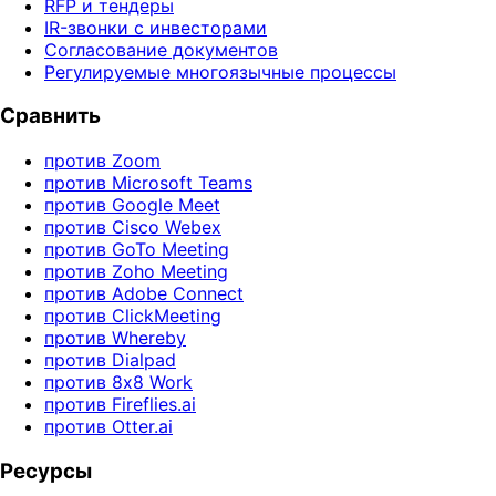
RFP и тендеры
IR-звонки с инвесторами
Согласование документов
Регулируемые многоязычные процессы
Сравнить
против Zoom
против Microsoft Teams
против Google Meet
против Cisco Webex
против GoTo Meeting
против Zoho Meeting
против Adobe Connect
против ClickMeeting
против Whereby
против Dialpad
против 8x8 Work
против Fireflies.ai
против Otter.ai
Ресурсы