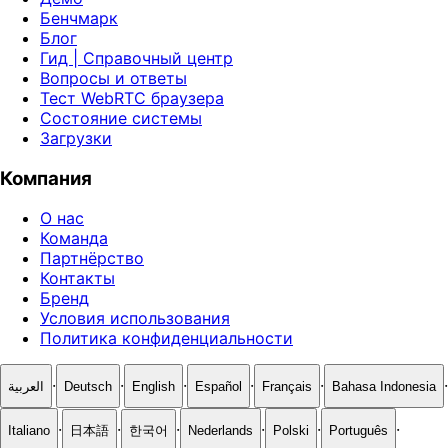
Бенчмарк
Блог
Гид | Справочный центр
Вопросы и ответы
Тест WebRTC браузера
Состояние системы
Загрузки
Компания
О нас
Команда
Партнёрство
Контакты
Бренд
Условия использования
Политика конфиденциальности
·
·
·
·
·
·
العربية
Deutsch
English
Español
Français
Bahasa Indonesia
·
·
·
·
·
·
Italiano
日本語
한국어
Nederlands
Polski
Português