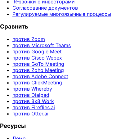
IR-звонки с инвесторами
Согласование документов
Регулируемые многоязычные процессы
Сравнить
против Zoom
против Microsoft Teams
против Google Meet
против Cisco Webex
против GoTo Meeting
против Zoho Meeting
против Adobe Connect
против ClickMeeting
против Whereby
против Dialpad
против 8x8 Work
против Fireflies.ai
против Otter.ai
Ресурсы
Демо