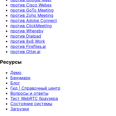
против Cisco Webex
против GoTo Meeting
против Zoho Meeting
против Adobe Connect
против ClickMeeting
против Whereby
против Dialpad
против 8x8 Work
против Fireflies.ai
против Otter.ai
Ресурсы
Демо
Бенчмарк
Блог
Гид | Справочный центр
Вопросы и ответы
Тест WebRTC браузера
Состояние системы
Загрузки