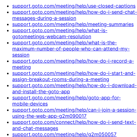
support.goto.com/meeting/help/use-closed-captions
support.goto.com/meeting/help/how-do-i-send-chat-
messages-during-a-session
support.goto.com/meeting/help/meeting-summaries
support.goto.com/meeting/help/what-is-
gotomeetings-webcam-resolution
support.goto.com/meeting/help/what-is-the-
maximum-number-of-people-who-can-attend-my-
session
support.goto.com/meeting/help/how-do-i-record-a-
meeting
support.goto.com/meeting/help/how-do-i-start-and-
assign-breakout-rooms-during-a-meeting
support.goto.com/meeting/help/how-do-i-download-
and-install-the-goto-app
support.goto.com/meeting/help/goto-app-for-
mobile-devices
support.goto.com/meeting/help/can-i-join-a-session-
using-the-web-app-g2m090017
support.goto.com/connect/help/how-do-i-send-text-
and-chat-messages
support.goto.com/meeting/help/g2m050057