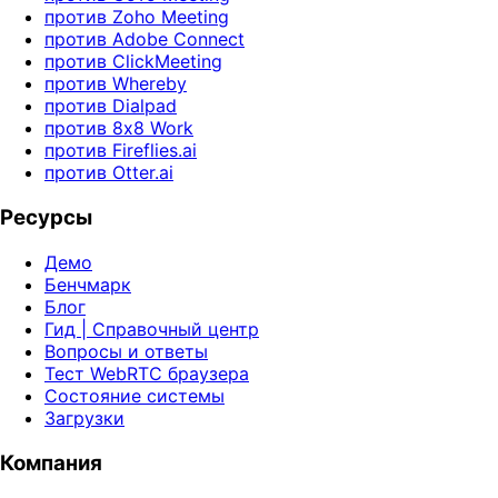
против Zoho Meeting
против Adobe Connect
против ClickMeeting
против Whereby
против Dialpad
против 8x8 Work
против Fireflies.ai
против Otter.ai
Ресурсы
Демо
Бенчмарк
Блог
Гид | Справочный центр
Вопросы и ответы
Тест WebRTC браузера
Состояние системы
Загрузки
Компания