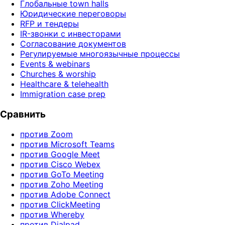
Глобальные town halls
Юридические переговоры
RFP и тендеры
IR-звонки с инвесторами
Согласование документов
Регулируемые многоязычные процессы
Events & webinars
Churches & worship
Healthcare & telehealth
Immigration case prep
Сравнить
против Zoom
против Microsoft Teams
против Google Meet
против Cisco Webex
против GoTo Meeting
против Zoho Meeting
против Adobe Connect
против ClickMeeting
против Whereby
против Dialpad