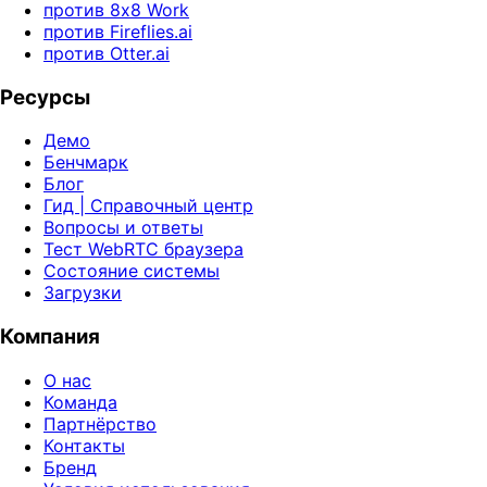
против 8x8 Work
против Fireflies.ai
против Otter.ai
Ресурсы
Демо
Бенчмарк
Блог
Гид | Справочный центр
Вопросы и ответы
Тест WebRTC браузера
Состояние системы
Загрузки
Компания
О нас
Команда
Партнёрство
Контакты
Бренд