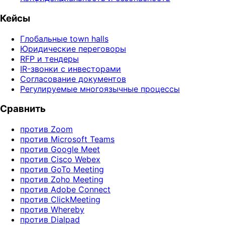
Кейсы
Глобальные town halls
Юридические переговоры
RFP и тендеры
IR-звонки с инвесторами
Согласование документов
Регулируемые многоязычные процессы
Сравнить
против Zoom
против Microsoft Teams
против Google Meet
против Cisco Webex
против GoTo Meeting
против Zoho Meeting
против Adobe Connect
против ClickMeeting
против Whereby
против Dialpad