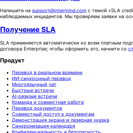
Напишите на
support@intermind.com
с темой «SLA credi
наблюдаемых инцидентов. Мы проверяем заявки на ос
Получение SLA
SLA применяется автоматически ко всем платным подпи
договора Enterprise; чтобы оформить это, начните со
с
Продукт
Перевод в реальном времени
ИИ-синхронный перевод
Многоязычный чат
Быстрые встречи
AI-резюме встречи
Команда и совместная работа
Перевод документов
Совместный доступ к документам
Демонстрация экрана и лазерная указка
Синхронизация календаря
Конфиденциальность и безопасность