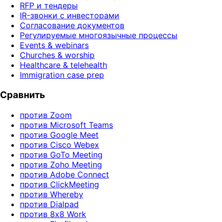
RFP и тендеры
IR-звонки с инвесторами
Согласование документов
Регулируемые многоязычные процессы
Events & webinars
Churches & worship
Healthcare & telehealth
Immigration case prep
Сравнить
против Zoom
против Microsoft Teams
против Google Meet
против Cisco Webex
против GoTo Meeting
против Zoho Meeting
против Adobe Connect
против ClickMeeting
против Whereby
против Dialpad
против 8x8 Work