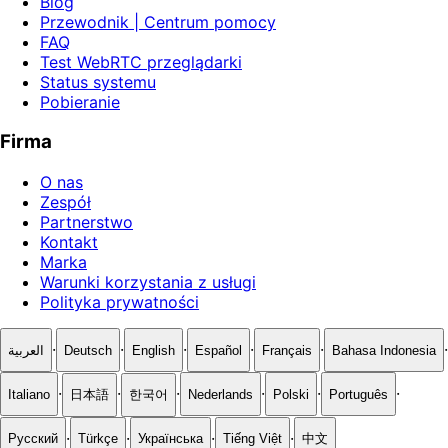
Blog
Przewodnik | Centrum pomocy
FAQ
Test WebRTC przeglądarki
Status systemu
Pobieranie
Firma
O nas
Zespół
Partnerstwo
Kontakt
Marka
Warunki korzystania z usługi
Polityka prywatności
·
·
·
·
·
·
العربية
Deutsch
English
Español
Français
Bahasa Indonesia
·
·
·
·
·
·
Italiano
日本語
한국어
Nederlands
Polski
Português
·
·
·
·
Русский
Türkçe
Українська
Tiếng Việt
中文