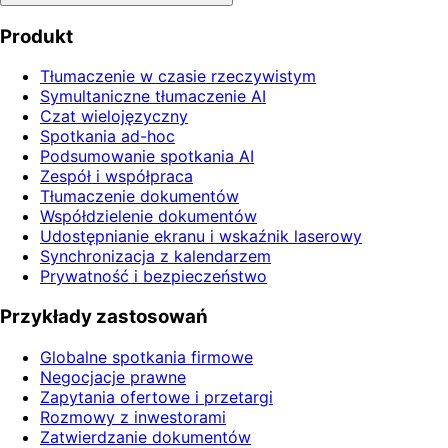
Produkt
Tłumaczenie w czasie rzeczywistym
Symultaniczne tłumaczenie AI
Czat wielojęzyczny
Spotkania ad-hoc
Podsumowanie spotkania AI
Zespół i współpraca
Tłumaczenie dokumentów
Współdzielenie dokumentów
Udostępnianie ekranu i wskaźnik laserowy
Synchronizacja z kalendarzem
Prywatność i bezpieczeństwo
Przykłady zastosowań
Globalne spotkania firmowe
Negocjacje prawne
Zapytania ofertowe i przetargi
Rozmowy z inwestorami
Zatwierdzanie dokumentów