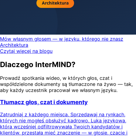
Mów własnym głosem — w języku, którego nie znasz
Architektura
Czytaj więcej na blogu
Dlaczego InterMIND?
Prowadź spotkania wideo, w których głos, czat i
współdzielone dokumenty są tłumaczone na żywo — tak,
aby każdy uczestnik pracował we własnym języku.
Tłumacz głos, czat i dokumenty
Zatrudniaj z każdego miejsca. Sprzedawaj na rynkach,
których nie mogłeś obsłużyć kadrowo. Luka językowa,
która wcześniej odfiltrowywała Twoich kandydatów i
klientów, przestała mieć znaczenie — w głosie, czacie i