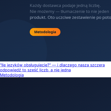
"Ile języków obsługujecie?" — i dlaczego nasza szczera
odpowiedź to sześć liczb, a nie jedna
Metodologia