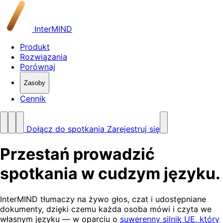
InterMIND
Produkt
Rozwiązania
Porównaj
Zasoby
Cennik
Dołącz do spotkania
Zarejestruj się
Przestań prowadzić
spotkania w cudzym języku
.
InterMIND tłumaczy na żywo głos, czat i udostępniane
dokumenty, dzięki czemu każda osoba mówi i czyta we
własnym języku — w oparciu o
suwerenny silnik UE, który