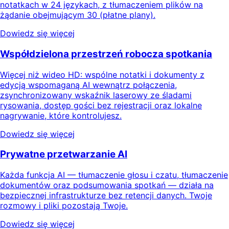
notatkach w 24 językach, z tłumaczeniem plików na
żądanie obejmującym 30 (płatne plany).
Dowiedz się więcej
Współdzielona przestrzeń robocza spotkania
Więcej niż wideo HD: wspólne notatki i dokumenty z
edycją wspomaganą AI wewnątrz połączenia,
zsynchronizowany wskaźnik laserowy ze śladami
rysowania, dostęp gości bez rejestracji oraz lokalne
nagrywanie, które kontrolujesz.
Dowiedz się więcej
Prywatne przetwarzanie AI
Każda funkcja AI — tłumaczenie głosu i czatu, tłumaczenie
dokumentów oraz podsumowania spotkań — działa na
bezpiecznej infrastrukturze bez retencji danych. Twoje
rozmowy i pliki pozostają Twoje.
Dowiedz się więcej