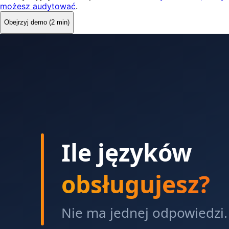
możesz audytować
.
Obejrzyj demo (2 min)