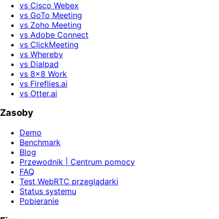
vs Cisco Webex
vs GoTo Meeting
vs Zoho Meeting
vs Adobe Connect
vs ClickMeeting
vs Whereby
vs Dialpad
vs 8x8 Work
vs Fireflies.ai
vs Otter.ai
Zasoby
Demo
Benchmark
Blog
Przewodnik | Centrum pomocy
FAQ
Test WebRTC przeglądarki
Status systemu
Pobieranie