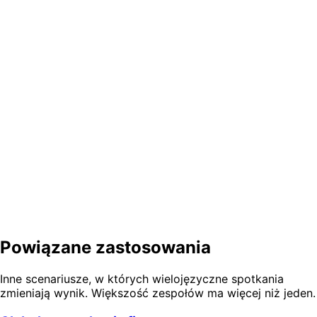
Jakie jest opóźnienie? Czy analitycy mogą na tym handlować?
Czy możemy opublikować przetłumaczony transkrypt na stronie IR po
zakończeniu callu?
A co ze specyficznym japońskim formatowaniem liczb (兆 / 億)?
Następny call wynikowy: każdy
region działa na tych samych
informacjach
Wypróbuj przetłumaczoną sesję inwestorską — głos, czat,
notatki IR i deck wynikowy, wszystko w jednej sesji.
Wypróbuj bezpłatne demo
Zacznij za darmo
Powiązane zastosowania
Inne scenariusze, w których wielojęzyczne spotkania
zmieniają wynik. Większość zespołów ma więcej niż jeden.