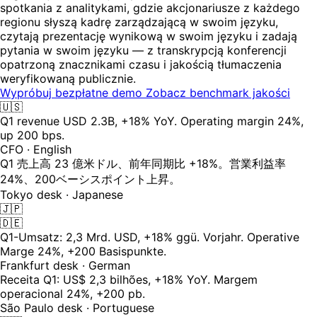
spotkania z analitykami, gdzie akcjonariusze z każdego
regionu słyszą kadrę zarządzającą w swoim języku,
czytają prezentację wynikową w swoim języku i zadają
pytania w swoim języku — z transkrypcją konferencji
opatrzoną znacznikami czasu i jakością tłumaczenia
weryfikowaną publicznie.
Wypróbuj bezpłatne demo
Zobacz benchmark jakości
🇺🇸
Q1 revenue USD 2.3B, +18% YoY. Operating margin 24%,
up 200 bps.
CFO · English
Q1 売上高 23 億米ドル、前年同期比 +18%。営業利益率
24%、200ベーシスポイント上昇。
Tokyo desk · Japanese
🇯🇵
🇩🇪
Q1-Umsatz: 2,3 Mrd. USD, +18% ggü. Vorjahr. Operative
Marge 24%, +200 Basispunkte.
Frankfurt desk · German
Receita Q1: US$ 2,3 bilhões, +18% YoY. Margem
operacional 24%, +200 pb.
São Paulo desk · Portuguese