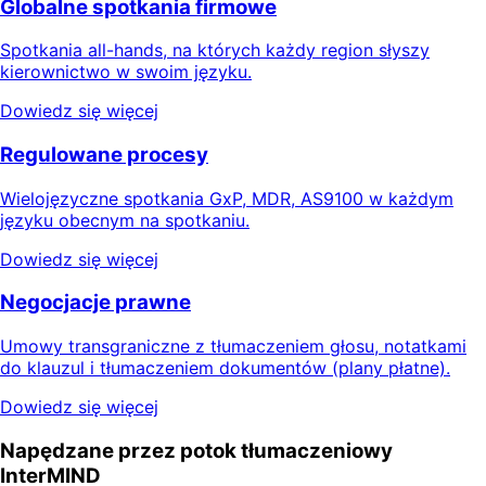
Globalne spotkania firmowe
Spotkania all-hands, na których każdy region słyszy
kierownictwo w swoim języku.
Dowiedz się więcej
Regulowane procesy
Wielojęzyczne spotkania GxP, MDR, AS9100 w każdym
języku obecnym na spotkaniu.
Dowiedz się więcej
Negocjacje prawne
Umowy transgraniczne z tłumaczeniem głosu, notatkami
do klauzul i tłumaczeniem dokumentów (plany płatne).
Dowiedz się więcej
Napędzane przez potok tłumaczeniowy
InterMIND