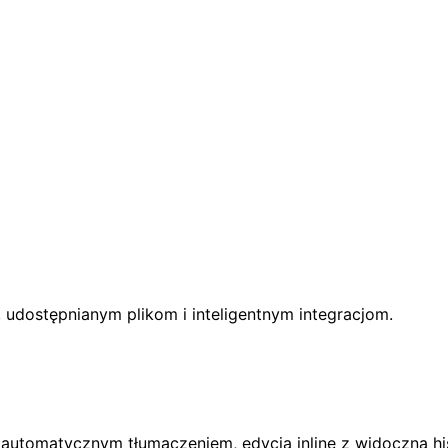
 udostępnianym plikom i inteligentnym integracjom.
utomatycznym tłumaczeniem, edycją inline z widoczną his