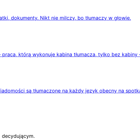
ki, dokumenty. Nikt nie milczy, bo tłumaczy w głowie.
raca, którą wykonuje kabina tłumacza, tylko bez kabiny —
iadomości są tłumaczone na każdy język obecny na spotk
m decydującym.