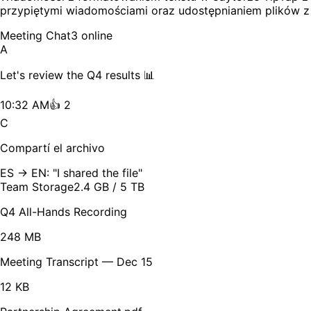
przypiętymi wiadomościami oraz udostępnianiem plików z 
Meeting Chat
3 online
A
Let's review the Q4 results 📊
10:32 AM
👍 2
C
Compartí el archivo
ES → EN: "I shared the file"
Team Storage
2.4 GB / 5 TB
Q4 All-Hands Recording
248 MB
Meeting Transcript — Dec 15
12 KB