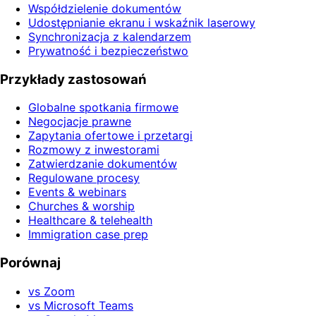
Współdzielenie dokumentów
Udostępnianie ekranu i wskaźnik laserowy
Synchronizacja z kalendarzem
Prywatność i bezpieczeństwo
Przykłady zastosowań
Globalne spotkania firmowe
Negocjacje prawne
Zapytania ofertowe i przetargi
Rozmowy z inwestorami
Zatwierdzanie dokumentów
Regulowane procesy
Events & webinars
Churches & worship
Healthcare & telehealth
Immigration case prep
Porównaj
vs Zoom
vs Microsoft Teams