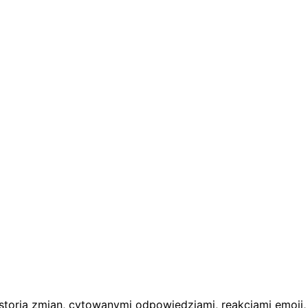
torią zmian, cytowanymi odpowiedziami, reakcjami emoji,