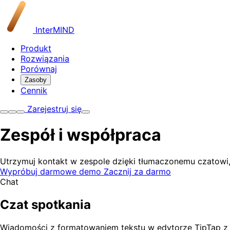
InterMIND
Produkt
Rozwiązania
Porównaj
Zasoby
Cennik
Zarejestruj się
Zespół i
współpraca
Utrzymuj kontakt w zespole dzięki tłumaczonemu czatowi,
Wypróbuj darmowe demo
Zacznij za darmo
Chat
Czat spotkania
Wiadomości z formatowaniem tekstu w edytorze TipTap z a