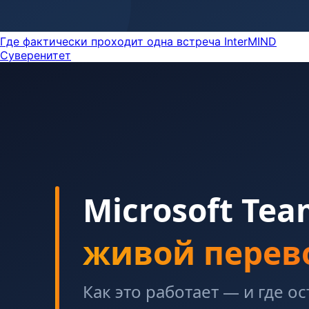
Где фактически проходит одна встреча InterMIND
Суверенитет