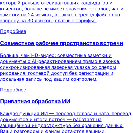
который раньше отсеивал ваших кандидатов и
клиентов, больше не имеет значения — голос, чат и
заметки на 24 языках, а также перевод файлов по
запросу на 30 языков (платные тарифы).
Подробнее
Совместное рабочее пространство встречи
Больше, чем HD-видео: совместные заметки и
документы с AI-редактированием прямо в звонке,
синхронизированная лазерная указка со следом
рисования, гостевой доступ без регистрации и
локальная запись под вашим контролем.
Подробнее
Приватная обработка ИИ
Каждая функция ИИ — перевод голоса и чата, перевод
документов и итоги встреч — работает на
защищённой инфраструктуре без хранения данных.
Ваши разговоры и файлы остаются вашими.