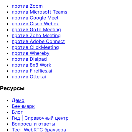
против Zoom
против Microsoft Teams
против Google Meet
против Cisco Webex
против GoTo Meeting
против Zoho Meeting
против Adobe Connect
против ClickMeeting
против Whereby
против Dialpad
против 8x8 Work
против Fireflies.ai
против Otter.ai
Ресурсы
Демо
Бенчмарк
Блог
Гид | Справочный центр
Вопросы и ответы
Тест WebRTC браузера