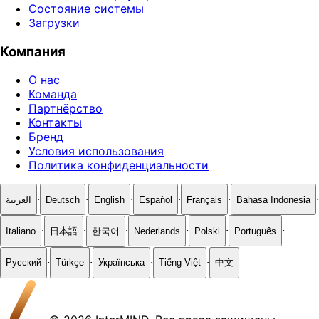
Состояние системы
Загрузки
Компания
О нас
Команда
Партнёрство
Контакты
Бренд
Условия использования
Политика конфиденциальности
·
·
·
·
·
·
العربية
Deutsch
English
Español
Français
Bahasa Indonesia
·
·
·
·
·
·
Italiano
日本語
한국어
Nederlands
Polski
Português
·
·
·
·
Русский
Türkçe
Українська
Tiếng Việt
中文