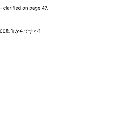
 clarified on page 47.
00単位からですか?
aíses — y la llamada de aclaración es 
al. Los licitadores no locales lo leen a través de DeepL po
 la aclaración que realmente necesitan. Tu grupo de candid
ación — cada licitante pregunta y responde en su propio id