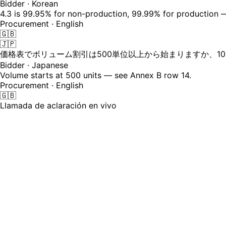
Bidder · Korean
4.3 is 99.95% for non-production, 99.99% for production —
Procurement · English
🇬🇧
🇯🇵
価格表でボリューム割引は500単位以上から始まりますか、10
Bidder · Japanese
Volume starts at 500 units — see Annex B row 14.
Procurement · English
🇬🇧
Llamada de aclaración en vivo
Una licitación con 8 candidatos de 6 p
La licitación es un PDF de 200 páginas en tu idioma princip
llamada, y algunos se retiran porque tienen miedo de pedir
24
Idiomas en los que se puede realizar una llamada de aclar
30