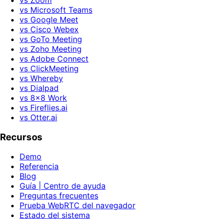
vs Zoom
vs Microsoft Teams
vs Google Meet
vs Cisco Webex
vs GoTo Meeting
vs Zoho Meeting
vs Adobe Connect
vs ClickMeeting
vs Whereby
vs Dialpad
vs 8x8 Work
vs Fireflies.ai
vs Otter.ai
Recursos
Demo
Referencia
Blog
Guía | Centro de ayuda
Preguntas frecuentes
Prueba WebRTC del navegador
Estado del sistema