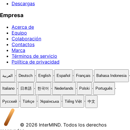
Descargas
Empresa
Acerca de
Equipo
Colaboración
Contactos
Marca
Términos de servicio
Política de privacidad
·
·
·
·
·
·
العربية
Deutsch
English
Español
Français
Bahasa Indonesia
·
·
·
·
·
·
Italiano
日本語
한국어
Nederlands
Polski
Português
·
·
·
·
Русский
Türkçe
Українська
Tiếng Việt
中文
© 2026 InterMIND. Todos los derechos