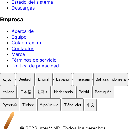
Estado del sistema
Descargas
Empresa
Acerca de
Equipo
Colaboración
Contactos
Marca
Términos de servicio
Política de privacidad
·
·
·
·
·
·
العربية
Deutsch
English
Español
Français
Bahasa Indonesia
·
·
·
·
·
·
Italiano
日本語
한국어
Nederlands
Polski
Português
·
·
·
·
Русский
Türkçe
Українська
Tiếng Việt
中文
© 2026 InterMIND. Todos los derechos