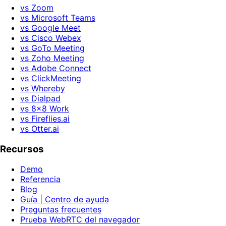
vs Zoom
vs Microsoft Teams
vs Google Meet
vs Cisco Webex
vs GoTo Meeting
vs Zoho Meeting
vs Adobe Connect
vs ClickMeeting
vs Whereby
vs Dialpad
vs 8x8 Work
vs Fireflies.ai
vs Otter.ai
Recursos
Demo
Referencia
Blog
Guía | Centro de ayuda
Preguntas frecuentes
Prueba WebRTC del navegador