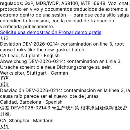
regulados: GxP, MDR/IVDR, AS9100, IATF 16949. Voz, chat,
protocolo en vivo y documentos traducidos de extremo a
extremo dentro de una sesión — para que cada sitio salga
entendiendo lo mismo, con la calidad de traducción
verificada públicamente.
Solicite una demostración
Probar demo gratis
🇺🇸
Deviation DEV-2026-0214: contamination on line 3, root
cause looks like the new gasket batch.
QA Lead, NJ plant · English
Abweichung DEV-2026-0214: Kontamination an Linie 3,
Ursache scheint die neue Dichtungscharge zu sein.
Werksleiter, Stuttgart · German
🇩🇪
🇪🇸
Desviación DEV-2026-0214: contaminación en la línea 3, la
causa raíz parece ser el nuevo lote de juntas.
Calidad, Barcelona · Spanish
偏差 DEV-2026-0214:3 号生产线污染,根本原因疑似新批次密
封圈。
QA, Shanghai · Mandarin
🇨🇳