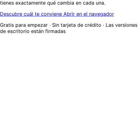
tienes exactamente qué cambia en cada una.
Descubre cuál te conviene
Abrir en el navegador
Gratis para empezar · Sin tarjeta de crédito · Las versiones
de escritorio están firmadas
Qué funciona dónde
Todas las plataformas usan el mismo motor de traducción
en tiempo real: la traducción completa de voz y chat en
una reunión de InterMIND es idéntica en todas partes. Las
apps añaden lo que una pestaña del navegador no puede
hacer una vez que te alejas de la ventana.
Web
Cualquier navegador · sin instalar
Escritorio
macOS · Windows
Móvil
Android · acceso anticipado
En una reunión de InterMIND