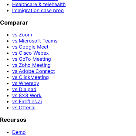
Healthcare & telehealth
Immigration case prep
Comparar
vs Zoom
vs Microsoft Teams
vs Google Meet
vs Cisco Webex
vs GoTo Meeting
vs Zoho Meeting
vs Adobe Connect
vs ClickMeeting
vs Whereby
vs Dialpad
vs 8x8 Work
vs Fireflies.ai
vs Otter.ai
Recursos
Demo