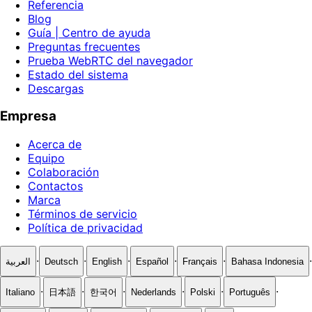
Referencia
Blog
Guía | Centro de ayuda
Preguntas frecuentes
Prueba WebRTC del navegador
Estado del sistema
Descargas
Empresa
Acerca de
Equipo
Colaboración
Contactos
Marca
Términos de servicio
Política de privacidad
·
·
·
·
·
·
العربية
Deutsch
English
Español
Français
Bahasa Indonesia
·
·
·
·
·
·
Italiano
日本語
한국어
Nederlands
Polski
Português