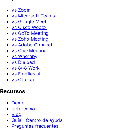
vs Zoom
vs Microsoft Teams
vs Google Meet
vs Cisco Webex
vs GoTo Meeting
vs Zoho Meeting
vs Adobe Connect
vs ClickMeeting
vs Whereby
vs Dialpad
vs 8x8 Work
vs Fireflies.ai
vs Otter.ai
Recursos
Demo
Referencia
Blog
Guía | Centro de ayuda
Preguntas frecuentes