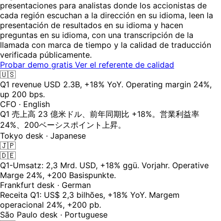
presentaciones para analistas donde los accionistas de
cada región escuchan a la dirección en su idioma, leen la
presentación de resultados en su idioma y hacen
preguntas en su idioma, con una transcripción de la
llamada con marca de tiempo y la calidad de traducción
verificada públicamente.
Probar demo gratis
Ver el referente de calidad
🇺🇸
Q1 revenue USD 2.3B, +18% YoY. Operating margin 24%,
up 200 bps.
CFO · English
Q1 売上高 23 億米ドル、前年同期比 +18%。営業利益率
24%、200ベーシスポイント上昇。
Tokyo desk · Japanese
🇯🇵
🇩🇪
Q1-Umsatz: 2,3 Mrd. USD, +18% ggü. Vorjahr. Operative
Marge 24%, +200 Basispunkte.
Frankfurt desk · German
Receita Q1: US$ 2,3 bilhões, +18% YoY. Margem
operacional 24%, +200 pb.
São Paulo desk · Portuguese