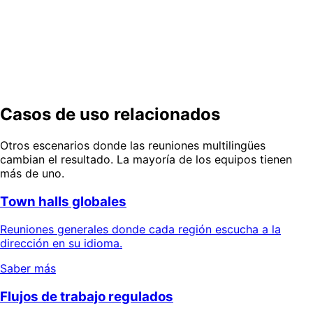
información
Prueba una sesión de inversores traducida — voz, chat,
notas de relaciones con inversores y la presentación de
resultados, todo en una sesión.
Probar demo gratis
Empieza gratis
Casos de uso relacionados
Otros escenarios donde las reuniones multilingües
cambian el resultado. La mayoría de los equipos tienen
más de uno.
Town halls globales
Reuniones generales donde cada región escucha a la
dirección en su idioma.
Saber más
Flujos de trabajo regulados