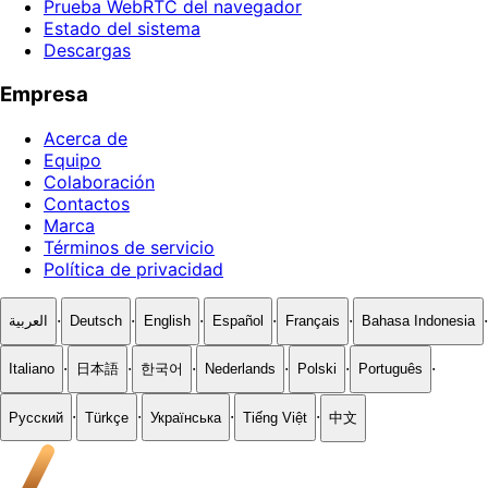
Prueba WebRTC del navegador
Estado del sistema
Descargas
Empresa
Acerca de
Equipo
Colaboración
Contactos
Marca
Términos de servicio
Política de privacidad
·
·
·
·
·
·
العربية
Deutsch
English
Español
Français
Bahasa Indonesia
·
·
·
·
·
·
Italiano
日本語
한국어
Nederlands
Polski
Português
·
·
·
·
Русский
Türkçe
Українська
Tiếng Việt
中文