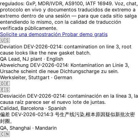
regulados: GxP, MDR/IVDR, AS9100, IATF 16949. Voz, chat,
protocolo en vivo y documentos traducidos de extremo a
extremo dentro de una sesión — para que cada sitio salga
entendiendo lo mismo, con la calidad de traducción
verificada públicamente.
Solicite una demostración
Probar demo gratis
🇺🇸
Deviation DEV-2026-0214: contamination on line 3, root
cause looks like the new gasket batch.
QA Lead, NJ plant · English
Abweichung DEV-2026-0214: Kontamination an Linie 3,
Ursache scheint die neue Dichtungscharge zu sein.
Werksleiter, Stuttgart · German
🇩🇪
🇪🇸
Desviación DEV-2026-0214: contaminación en la línea 3, la
causa raíz parece ser el nuevo lote de juntas.
Calidad, Barcelona · Spanish
偏差 DEV-2026-0214:3 号生产线污染,根本原因疑似新批次密
封圈。
QA, Shanghai · Mandarin
🇨🇳