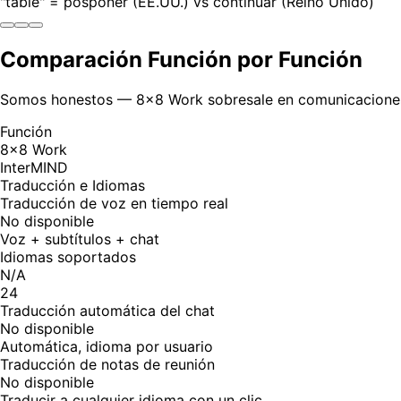
"table" = posponer (EE.UU.) vs continuar (Reino Unido)
Comparación Función por Función
Somos honestos — 8x8 Work sobresale en comunicaciones un
Función
8x8 Work
InterMIND
Traducción e Idiomas
Traducción de voz en tiempo real
No disponible
Voz + subtítulos + chat
Idiomas soportados
N/A
24
Traducción automática del chat
No disponible
Automática, idioma por usuario
Traducción de notas de reunión
No disponible
Traducir a cualquier idioma con un clic