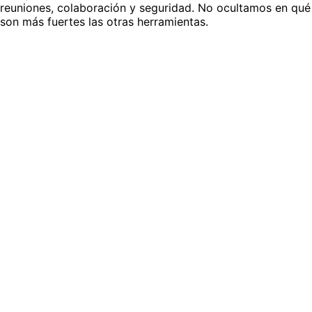
reuniones, colaboración y seguridad. No ocultamos en qué
son más fuertes las otras herramientas.
vs Zoom Workplace
La mayor cantidad de funciones por dólar, pero la
traducción es solo subtítulos. Compara las concesiones.
Ver comparación
vs Microsoft Teams
Profundamente integrado en Microsoft 365; la traducción
requiere complementos Premium o Copilot.
Ver comparación
vs Google Meet
La más fácil para empezar, la más débil en multilingüismo.
Mira dónde se detiene Google Meet.