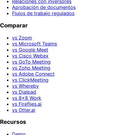
Relaciones con inversores
Aprobación de documentos
Flujos de trabajo regulados
Comparar
vs Zoom
vs Microsoft Teams
vs Google Meet
vs Cisco Webex
vs GoTo Meeting
vs Zoho Meeting
vs Adobe Connect
vs ClickMeeting
vs Whereby
vs Dialpad
vs 8x8 Work
vs Fireflies.ai
vs Otter.ai
Recursos
Demo