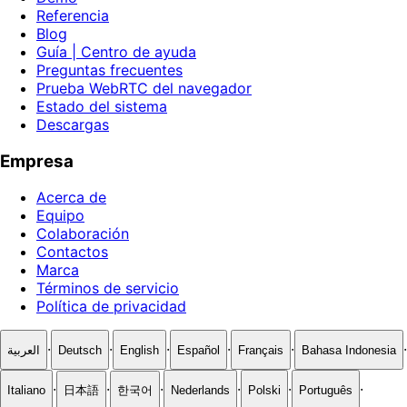
Referencia
Blog
Guía | Centro de ayuda
Preguntas frecuentes
Prueba WebRTC del navegador
Estado del sistema
Descargas
Empresa
Acerca de
Equipo
Colaboración
Contactos
Marca
Términos de servicio
Política de privacidad
·
·
·
·
·
·
العربية
Deutsch
English
Español
Français
Bahasa Indonesia
·
·
·
·
·
·
Italiano
日本語
한국어
Nederlands
Polski
Português