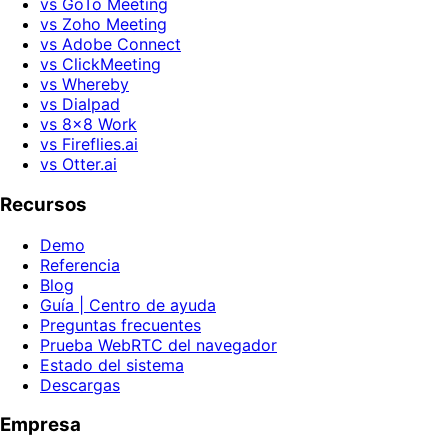
vs GoTo Meeting
vs Zoho Meeting
vs Adobe Connect
vs ClickMeeting
vs Whereby
vs Dialpad
vs 8x8 Work
vs Fireflies.ai
vs Otter.ai
Recursos
Demo
Referencia
Blog
Guía | Centro de ayuda
Preguntas frecuentes
Prueba WebRTC del navegador
Estado del sistema
Descargas
Empresa