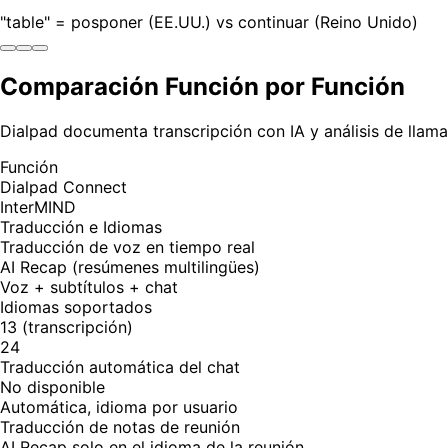
"table" = posponer (EE.UU.) vs continuar (Reino Unido)
Comparación Función por Función
Dialpad documenta transcripción con IA y análisis de llam
Función
Dialpad Connect
InterMIND
Traducción e Idiomas
Traducción de voz en tiempo real
AI Recap (resúmenes multilingües)
Voz + subtítulos + chat
Idiomas soportados
13 (transcripción)
24
Traducción automática del chat
No disponible
Automática, idioma por usuario
Traducción de notas de reunión
AI Recap solo en el idioma de la reunión