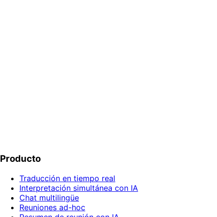
Revisiones CAPA entre sitios de GxP, MDR, AS9100, IATF,
preparación de inspecciones y lanzamientos de SOP: cada
participante en su propio idioma.
Saber más
Probar demo gratis
Empieza gratis
Producto
Traducción en tiempo real
Interpretación simultánea con IA
Chat multilingüe
Reuniones ad-hoc
Resumen de reunión con IA