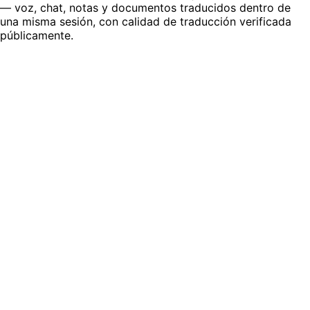
— voz, chat, notas y documentos traducidos dentro de
una misma sesión, con calidad de traducción verificada
públicamente.
Asambleas generales globales multilingües
Reuniones generales y transmisiones de liderazgo donde
cada región de empleados escucha al CEO en su idioma,
en directo.
Saber más
Negociaciones legales internacionales
Contratos transfronterizos con voz traducida, notas a
nivel de cláusula con diff y traducción de contratos bajo
demanda.
Saber más
Licitaciones y concursos internacionales