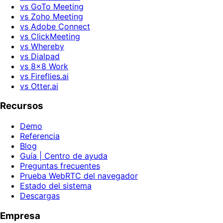
vs GoTo Meeting
vs Zoho Meeting
vs Adobe Connect
vs ClickMeeting
vs Whereby
vs Dialpad
vs 8x8 Work
vs Fireflies.ai
vs Otter.ai
Recursos
Demo
Referencia
Blog
Guía | Centro de ayuda
Preguntas frecuentes
Prueba WebRTC del navegador
Estado del sistema
Descargas
Empresa