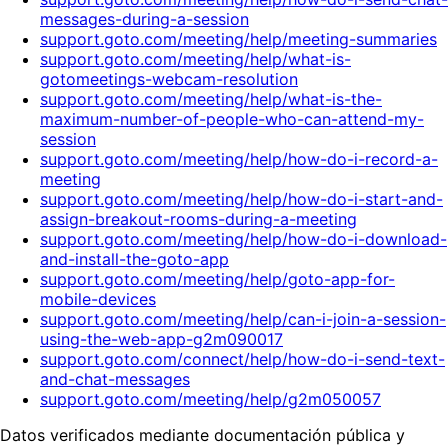
messages-during-a-session
support.goto.com/meeting/help/meeting-summaries
support.goto.com/meeting/help/what-is-
gotomeetings-webcam-resolution
support.goto.com/meeting/help/what-is-the-
maximum-number-of-people-who-can-attend-my-
session
support.goto.com/meeting/help/how-do-i-record-a-
meeting
support.goto.com/meeting/help/how-do-i-start-and-
assign-breakout-rooms-during-a-meeting
support.goto.com/meeting/help/how-do-i-download-
and-install-the-goto-app
support.goto.com/meeting/help/goto-app-for-
mobile-devices
support.goto.com/meeting/help/can-i-join-a-session-
using-the-web-app-g2m090017
support.goto.com/connect/help/how-do-i-send-text-
and-chat-messages
support.goto.com/meeting/help/g2m050057
Datos verificados mediante documentación pública y