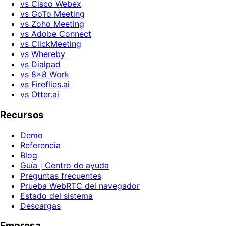
vs Cisco Webex
vs GoTo Meeting
vs Zoho Meeting
vs Adobe Connect
vs ClickMeeting
vs Whereby
vs Dialpad
vs 8x8 Work
vs Fireflies.ai
vs Otter.ai
Recursos
Demo
Referencia
Blog
Guía | Centro de ayuda
Preguntas frecuentes
Prueba WebRTC del navegador
Estado del sistema
Descargas
Empresa