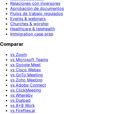
Relaciones con inversores
Aprobación de documentos
Flujos de trabajo regulados
Events & webinars
Churches & worship
Healthcare & telehealth
Immigration case prep
Comparar
vs Zoom
vs Microsoft Teams
vs Google Meet
vs Cisco Webex
vs GoTo Meeting
vs Zoho Meeting
vs Adobe Connect
vs ClickMeeting
vs Whereby
vs Dialpad
vs 8x8 Work
vs Fireflies.ai