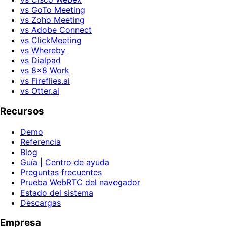
vs GoTo Meeting
vs Zoho Meeting
vs Adobe Connect
vs ClickMeeting
vs Whereby
vs Dialpad
vs 8x8 Work
vs Fireflies.ai
vs Otter.ai
Recursos
Demo
Referencia
Blog
Guía | Centro de ayuda
Preguntas frecuentes
Prueba WebRTC del navegador
Estado del sistema
Descargas
Empresa