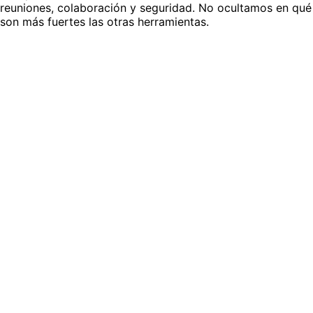
reuniones, colaboración y seguridad. No ocultamos en qué
son más fuertes las otras herramientas.
vs Zoom Workplace
La mayor cantidad de funciones por dólar, pero la
traducción es solo subtítulos. Compara las concesiones.
Ver comparación
vs Microsoft Teams
Profundamente integrado en Microsoft 365; la traducción
requiere complementos Premium o Copilot.
Ver comparación
vs Google Meet
La más fácil para empezar, la más débil en multilingüismo.
Mira dónde se detiene Google Meet.