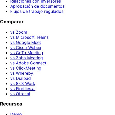
Relaciones con inversores
Aprobación de documentos
Flujos de trabajo regulados
Comparar
vs Zoom
vs Microsoft Teams
vs Google Meet
vs Cisco Webex
vs GoTo Meeting
vs Zoho Meeting
vs Adobe Connect
vs ClickMeeting
vs Whereby
vs Dialpad
vs 8x8 Work
vs Fireflies.ai
vs Otter.ai
Recursos
Demo