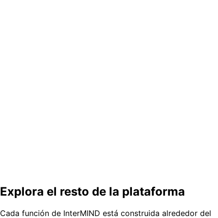
¿Cuánto cuestan los servicios de interpretación simultánea?
¿Puede un intérprete de IA hacer realmente interpretación simultánea?
¿Funciona la interpretación simultánea en Zoom o Microsoft Teams?
¿Cuántos idiomas admite la interpretación simultánea con IA?
Olvídese de la cabina. Conserve los
idiomas.
Realice una reunión multilingüe en vivo desde su
navegador: cada oyente en su propio idioma, ahora
mismo.
Probar una demo gratis
Comenzar gratis
Explora el resto de la plataforma
Cada función de InterMIND está construida alrededor del