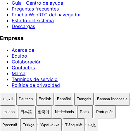
Guía | Centro de ayuda
Preguntas frecuentes
Prueba WebRTC del navegador
Estado del sistema
Descargas
Empresa
Acerca de
Equipo
Colaboración
Contactos
Marca
Términos de servicio
Política de privacidad
·
·
·
·
·
·
العربية
Deutsch
English
Español
Français
Bahasa Indonesia
·
·
·
·
·
·
Italiano
日本語
한국어
Nederlands
Polski
Português
·
·
·
·
Русский
Türkçe
Українська
Tiếng Việt
中文