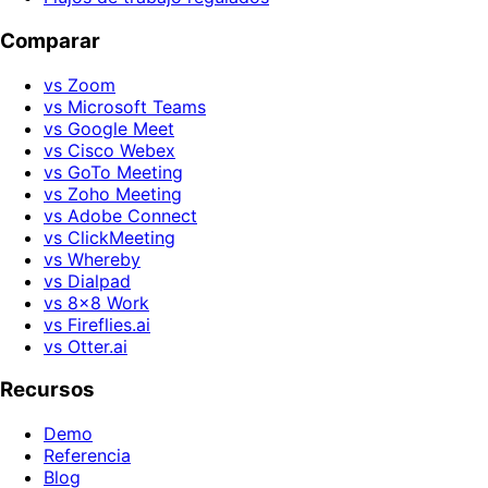
Comparar
vs Zoom
vs Microsoft Teams
vs Google Meet
vs Cisco Webex
vs GoTo Meeting
vs Zoho Meeting
vs Adobe Connect
vs ClickMeeting
vs Whereby
vs Dialpad
vs 8x8 Work
vs Fireflies.ai
vs Otter.ai
Recursos
Demo
Referencia
Blog