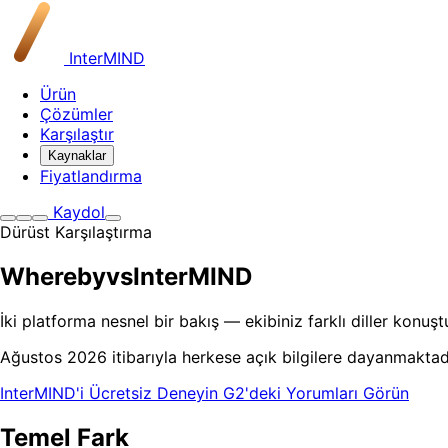
InterMIND
Ürün
Çözümler
Karşılaştır
Kaynaklar
Fiyatlandırma
Kaydol
Dürüst Karşılaştırma
Whereby
vs
InterMIND
İki platforma nesnel bir bakış — ekibiniz farklı diller kon
Ağustos 2026 itibarıyla herkese açık bilgilere dayanmaktad
InterMIND'i Ücretsiz Deneyin
G2'deki Yorumları Görün
Temel Fark