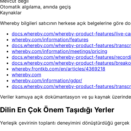
Mevcut değil
Otomatik algılama, anında geçiş
Kaynaklar
Whereby bilgileri satıcının herkese açık belgelerine göre d
docs.whereby.com/whereby-product-features/live-ca
whereby.com/information/features
docs.whereby.com/whereby-product-features/transcri
whereby.com/information/meetings/pricing
docs.whereby.com/whereby-product-features/record
docs.whereby.com/whereby-product-features/break
whereby.frontkb.com/en/articles/4369218
whereby.com
whereby.com/information/gdpr/
docs.whereby.com/whereby-product-features/transcr
Veriler kamuya açık dokümantasyon ve şu kaynak üzerinde
Dilin En Çok Önem Taşıdığı Yerler
Yerleşik çevirinin toplantı deneyimini dönüştürdüğü gerçek 