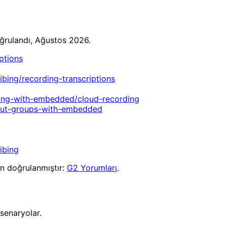
oğrulandı, Ağustos 2026.
ptions
bing/recording-transcriptions
ing-with-embedded/cloud-recording
out-groups-with-embedded
ibing
n doğrulanmıştır:
G2 Yorumları
.
senaryolar.