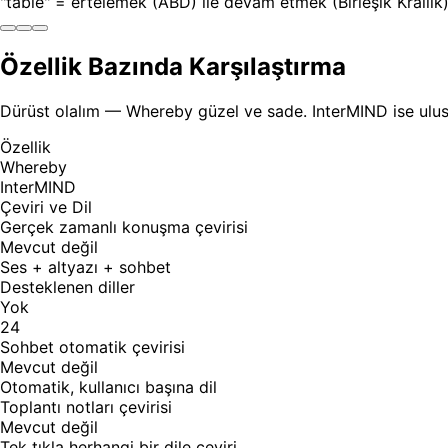
"table" = ertelemek (ABD) ile devam etmek (Birleşik Krallık
Özellik Bazında Karşılaştırma
Dürüst olalım — Whereby güzel ve sade. InterMIND ise uluslar
Özellik
Whereby
InterMIND
Çeviri ve Dil
Gerçek zamanlı konuşma çevirisi
Mevcut değil
Ses + altyazı + sohbet
Desteklenen diller
Yok
24
Sohbet otomatik çevirisi
Mevcut değil
Otomatik, kullanıcı başına dil
Toplantı notları çevirisi
Mevcut değil
Tek tıkla herhangi bir dile çeviri