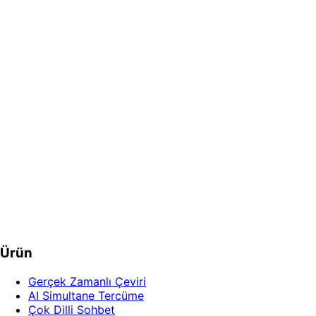
Healthcare & telehealth
Translated video visits with captions and readable after-vis
Daha fazla bilgi
Immigration case prep
The USCIS interview takes a human interpreter — the months
Daha fazla bilgi
Ücretsiz Demoyu Deneyin
Ücretsiz Başlayın
Ürün
Gerçek Zamanlı Çeviri
AI Simultane Tercüme
Çok Dilli Sohbet