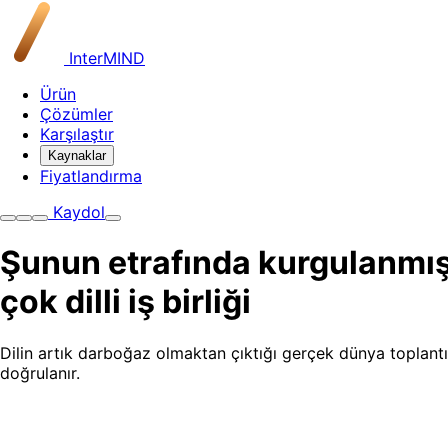
InterMIND
Ürün
Çözümler
Karşılaştır
Kaynaklar
Fiyatlandırma
Kaydol
Şunun etrafında kurgulanmış
çok dilli iş birliği
Dilin artık darboğaz olmaktan çıktığı gerçek dünya toplantıl
doğrulanır.
Çok dilli küresel town hall'lar