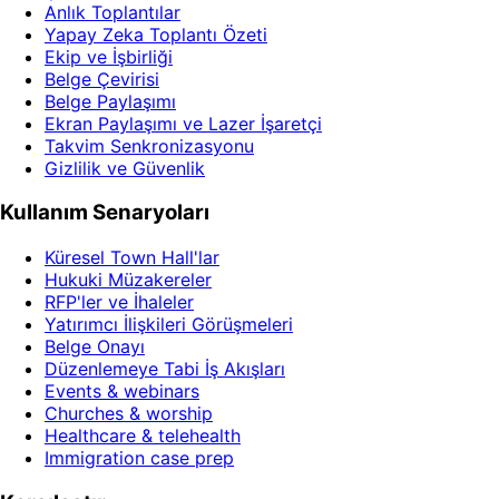
Anlık Toplantılar
Yapay Zeka Toplantı Özeti
Ekip ve İşbirliği
Belge Çevirisi
Belge Paylaşımı
Ekran Paylaşımı ve Lazer İşaretçi
Takvim Senkronizasyonu
Gizlilik ve Güvenlik
Kullanım Senaryoları
Küresel Town Hall'lar
Hukuki Müzakereler
RFP'ler ve İhaleler
Yatırımcı İlişkileri Görüşmeleri
Belge Onayı
Düzenlemeye Tabi İş Akışları
Events & webinars
Churches & worship
Healthcare & telehealth
Immigration case prep