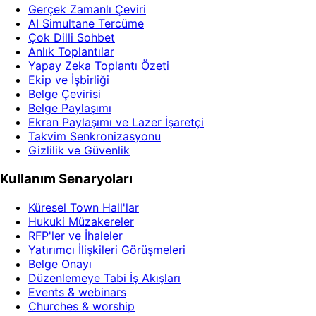
Gerçek Zamanlı Çeviri
AI Simultane Tercüme
Çok Dilli Sohbet
Anlık Toplantılar
Yapay Zeka Toplantı Özeti
Ekip ve İşbirliği
Belge Çevirisi
Belge Paylaşımı
Ekran Paylaşımı ve Lazer İşaretçi
Takvim Senkronizasyonu
Gizlilik ve Güvenlik
Kullanım Senaryoları
Küresel Town Hall'lar
Hukuki Müzakereler
RFP'ler ve İhaleler
Yatırımcı İlişkileri Görüşmeleri
Belge Onayı
Düzenlemeye Tabi İş Akışları
Events & webinars
Churches & worship