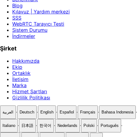
Blog
Kılavuz | Yardım merkezi
SSS
WebRTC Tarayıcı Testi
Sistem Durumu
İndirmeler
Şirket
Hakkımızda
Ekip
Ortaklık
İletişim
Marka
Hizmet Şartları
Gizlilik Politikası
·
·
·
·
·
·
العربية
Deutsch
English
Español
Français
Bahasa Indonesia
·
·
·
·
·
·
Italiano
日本語
한국어
Nederlands
Polski
Português