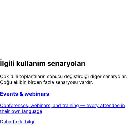
pardon: residency?
Bir sonraki şirket geneli toplantınızı
her çalışanın dilinde yürütün
Canlı çevirili bir oturum deneyin — 24 konuşma dili, 30
belge dili, tek sahne.
Ücretsiz Demoyu Deneyin
Ücretsiz Başlayın
İlgili kullanım senaryoları
Çok dilli toplantıların sonucu değiştirdiği diğer senaryolar.
Çoğu ekibin birden fazla senaryosu vardır.
Events & webinars
Conferences, webinars, and training — every attendee in
their own language
Daha fazla bilgi