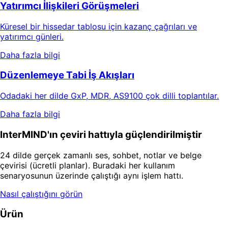
Yatırımcı İlişkileri Görüşmeleri
Küresel bir hissedar tablosu için kazanç çağrıları ve
yatırımcı günleri.
Daha fazla bilgi
Düzenlemeye Tabi İş Akışları
Odadaki her dilde GxP, MDR, AS9100 çok dilli toplantılar.
Daha fazla bilgi
InterMIND'ın çeviri hattıyla güçlendirilmiştir
24 dilde gerçek zamanlı ses, sohbet, notlar ve belge
çevirisi (ücretli planlar). Buradaki her kullanım
senaryosunun üzerinde çalıştığı aynı işlem hattı.
Nasıl çalıştığını görün
Ürün