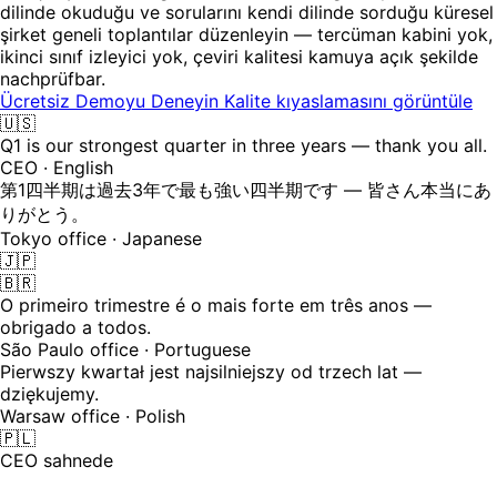
dilinde okuduğu ve sorularını kendi dilinde sorduğu küresel
şirket geneli toplantılar düzenleyin — tercüman kabini yok,
ikinci sınıf izleyici yok, çeviri kalitesi kamuya açık şekilde
nachprüfbar.
Ücretsiz Demoyu Deneyin
Kalite kıyaslamasını görüntüle
🇺🇸
Q1 is our strongest quarter in three years — thank you all.
CEO · English
第1四半期は過去3年で最も強い四半期です — 皆さん本当にあ
りがとう。
Tokyo office · Japanese
🇯🇵
🇧🇷
O primeiro trimestre é o mais forte em três anos —
obrigado a todos.
São Paulo office · Portuguese
Pierwszy kwartał jest najsilniejszy od trzech lat —
dziękujemy.
Warsaw office · Polish
🇵🇱
CEO sahnede