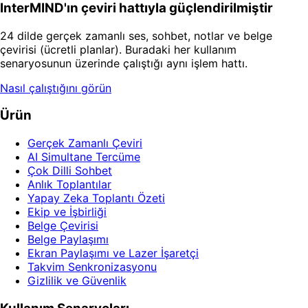
InterMIND'ın çeviri hattıyla güçlendirilmiştir
24 dilde gerçek zamanlı ses, sohbet, notlar ve belge
çevirisi (ücretli planlar). Buradaki her kullanım
senaryosunun üzerinde çalıştığı aynı işlem hattı.
Nasıl çalıştığını görün
Ürün
Gerçek Zamanlı Çeviri
AI Simultane Tercüme
Çok Dilli Sohbet
Anlık Toplantılar
Yapay Zeka Toplantı Özeti
Ekip ve İşbirliği
Belge Çevirisi
Belge Paylaşımı
Ekran Paylaşımı ve Lazer İşaretçi
Takvim Senkronizasyonu
Gizlilik ve Güvenlik