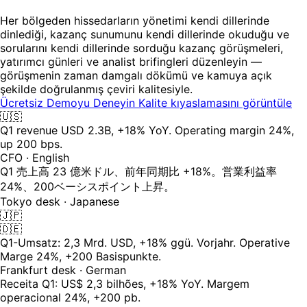
Her bölgeden hissedarların yönetimi kendi dillerinde
dinlediği, kazanç sunumunu kendi dillerinde okuduğu ve
sorularını kendi dillerinde sorduğu kazanç görüşmeleri,
yatırımcı günleri ve analist brifingleri düzenleyin —
görüşmenin zaman damgalı dökümü ve kamuya açık
şekilde doğrulanmış çeviri kalitesiyle.
Ücretsiz Demoyu Deneyin
Kalite kıyaslamasını görüntüle
🇺🇸
Q1 revenue USD 2.3B, +18% YoY. Operating margin 24%,
up 200 bps.
CFO · English
Q1 売上高 23 億米ドル、前年同期比 +18%。営業利益率
24%、200ベーシスポイント上昇。
Tokyo desk · Japanese
🇯🇵
🇩🇪
Q1-Umsatz: 2,3 Mrd. USD, +18% ggü. Vorjahr. Operative
Marge 24%, +200 Basispunkte.
Frankfurt desk · German
Receita Q1: US$ 2,3 bilhões, +18% YoY. Margem
operacional 24%, +200 pb.