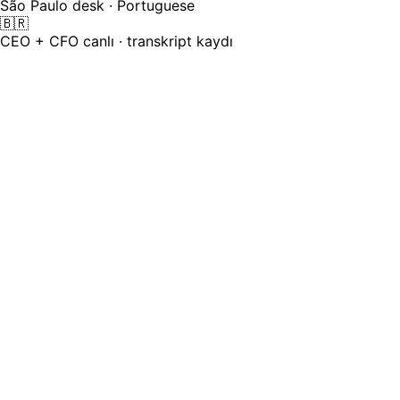
São Paulo desk · Portuguese
🇧🇷
CEO + CFO canlı · transkript kaydı
Hissedarlarınız küresel — kazanç
görüşmeniz tek bir dilde
Tokyo, Frankfurt ve São Paulo'daki analistler aramaya
katılır, ikinci dillerinde takip eder ve nüansı iki gün sonra bir
transkriptten yeniden inşa eder. Dil engelleri olan alım
tarafı analistler ABD masasına kıyasla daha az güvenle —
ve daha az kanaatle — ayrılır.
24
Kazanç görüşmenizin canlı olarak yürütüldüğü diller —
konuşmalar, Soru-Cevap ve sunum oturum içinde çevrilir
30
Kazanç sunumu için hedef diller, oturum içinde çevrilir
(DeepL)