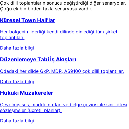
Çok dilli toplantıların sonucu değiştirdiği diğer senaryolar.
Çoğu ekibin birden fazla senaryosu vardır.
Küresel Town Hall'lar
Her bölgenin liderliği kendi dilinde dinlediği tüm şirket
toplantıları.
Daha fazla bilgi
Düzenlemeye Tabi İş Akışları
Odadaki her dilde GxP, MDR, AS9100 çok dilli toplantılar.
Daha fazla bilgi
Hukuki Müzakereler
Çevrilmiş ses, madde notları ve belge çevirisi ile sınır ötesi
sözleşmeler (ücretli planlar).
Daha fazla bilgi