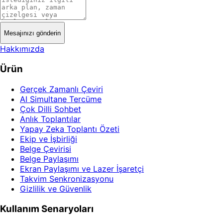
Mesajınızı gönderin
Hakkımızda
Ürün
Gerçek Zamanlı Çeviri
AI Simultane Tercüme
Çok Dilli Sohbet
Anlık Toplantılar
Yapay Zeka Toplantı Özeti
Ekip ve İşbirliği
Belge Çevirisi
Belge Paylaşımı
Ekran Paylaşımı ve Lazer İşaretçi
Takvim Senkronizasyonu
Gizlilik ve Güvenlik
Kullanım Senaryoları