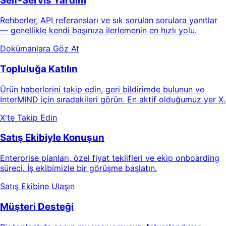
Self-Servis Yardım
Rehberler, API referansları ve sık sorulan sorulara yanıtlar
— genellikle kendi başınıza ilerlemenin en hızlı yolu.
Dokümanlara Göz At
Topluluğa Katılın
Ürün haberlerini takip edin, geri bildirimde bulunun ve
InterMIND için sıradakileri görün. En aktif olduğumuz yer X.
X'te Takip Edin
Satış Ekibiyle Konuşun
Enterprise planları, özel fiyat teklifleri ve ekip onboarding
süreci. İş ekibimizle bir görüşme başlatın.
Satış Ekibine Ulaşın
Müşteri Desteği