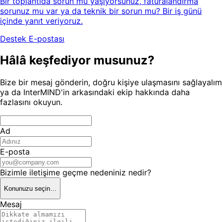
Bir toplantıda sorun mu yaşıyorsunuz, faturalandırma
sorunuz mu var ya da teknik bir sorun mu? Bir iş günü
içinde yanıt veriyoruz.
Destek E-postası
Hâlâ keşfediyor musunuz?
Bize bir mesaj gönderin, doğru kişiye ulaşmasını sağlayalım
ya da InterMIND'in arkasındaki ekip hakkında daha
fazlasını okuyun.
Ad
E-posta
Bizimle iletişime geçme nedeniniz nedir?
Konunuzu seçin…
Mesaj