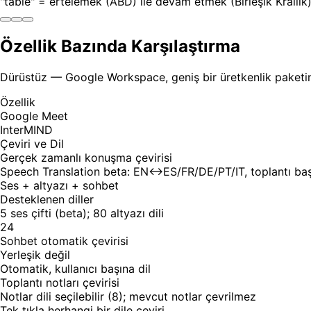
"table" = ertelemek (ABD) ile devam etmek (Birleşik Krallık
Özellik Bazında Karşılaştırma
Dürüstüz — Google Workspace, geniş bir üretkenlik paketine s
Özellik
Google Meet
InterMIND
Çeviri ve Dil
Gerçek zamanlı konuşma çevirisi
Speech Translation beta: EN↔ES/FR/DE/PT/IT, toplantı başı
Ses + altyazı + sohbet
Desteklenen diller
5 ses çifti (beta); 80 altyazı dili
24
Sohbet otomatik çevirisi
Yerleşik değil
Otomatik, kullanıcı başına dil
Toplantı notları çevirisi
Notlar dili seçilebilir (8); mevcut notlar çevrilmez
Tek tıkla herhangi bir dile çeviri