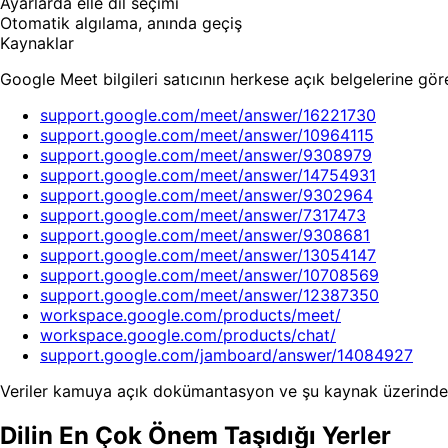
Ayarlarda elle dil seçimi
Otomatik algılama, anında geçiş
Kaynaklar
Google Meet bilgileri satıcının herkese açık belgelerine gö
support.google.com/meet/answer/16221730
support.google.com/meet/answer/10964115
support.google.com/meet/answer/9308979
support.google.com/meet/answer/14754931
support.google.com/meet/answer/9302964
support.google.com/meet/answer/7317473
support.google.com/meet/answer/9308681
support.google.com/meet/answer/13054147
support.google.com/meet/answer/10708569
support.google.com/meet/answer/12387350
workspace.google.com/products/meet/
workspace.google.com/products/chat/
support.google.com/jamboard/answer/14084927
Veriler kamuya açık dokümantasyon ve şu kaynak üzerinde
Dilin En Çok Önem Taşıdığı Yerler