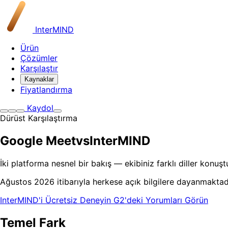
InterMIND
Ürün
Çözümler
Karşılaştır
Kaynaklar
Fiyatlandırma
Kaydol
Dürüst Karşılaştırma
Google Meet
vs
InterMIND
İki platforma nesnel bir bakış — ekibiniz farklı diller kon
Ağustos 2026 itibarıyla herkese açık bilgilere dayanmaktad
InterMIND'i Ücretsiz Deneyin
G2'deki Yorumları Görün
Temel Fark