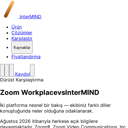
InterMIND
Ürün
Çözümler
Karşılaştır
Kaynaklar
Fiyatlandırma
Kaydol
Dürüst Karşılaştırma
Zoom Workplace
vs
InterMIND
İki platforma nesnel bir bakış — ekibiniz farklı diller
konuştuğunda neler olduğuna odaklanarak.
Ağustos 2026 itibarıyla herkese açık bilgilere
dayanmaktadır. Zoom®, Zoom Video Communications, Inc.