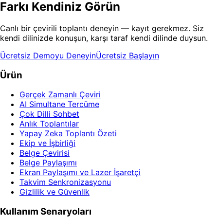
Farkı Kendiniz Görün
Canlı bir çevirili toplantı deneyin — kayıt gerekmez. Siz
kendi dilinizde konuşun, karşı taraf kendi dilinde duysun.
Ücretsiz Demoyu Deneyin
Ücretsiz Başlayın
Ürün
Gerçek Zamanlı Çeviri
AI Simultane Tercüme
Çok Dilli Sohbet
Anlık Toplantılar
Yapay Zeka Toplantı Özeti
Ekip ve İşbirliği
Belge Çevirisi
Belge Paylaşımı
Ekran Paylaşımı ve Lazer İşaretçi
Takvim Senkronizasyonu
Gizlilik ve Güvenlik
Kullanım Senaryoları