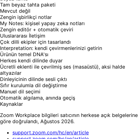
Tam beyaz tahta paketi
Mevcut değil
Zengin işbirlikçi notlar
My Notes: kişisel yapay zeka notları
Zengin editör + otomatik çeviri
Uluslararası İletişim
Çok dilli ekipler için tasarlandı
Interpretation: kendi çevirmenlerinizi getirin
Ürünün temel DNA'sı
Herkes kendi dilinde duyar
Ücretli eklenti ile çevrilmiş ses (masaüstü), aksi halde
altyazılar
Dinleyicinin dilinde sesli çıktı
Sıfır kurulumla dil değiştirme
Manuel dil seçimi
Otomatik algılama, anında geçiş
Kaynaklar
Zoom Workplace bilgileri satıcının herkese açık belgelerine
göre doğrulandı, Ağustos 2026.
support.zoom.com/hc/en/article
support.zoom.com/hc/en/article