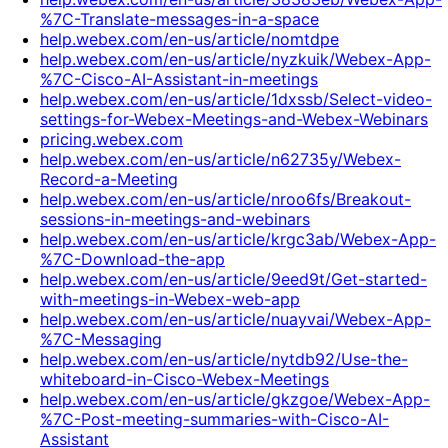
%7C-Translate-messages-in-a-space
help.webex.com/en-us/article/nomtdpe
help.webex.com/en-us/article/nyzkuik/Webex-App-
%7C-Cisco-AI-Assistant-in-meetings
help.webex.com/en-us/article/1dxssb/Select-video-
settings-for-Webex-Meetings-and-Webex-Webinars
pricing.webex.com
help.webex.com/en-us/article/n62735y/Webex-
Record-a-Meeting
help.webex.com/en-us/article/nroo6fs/Breakout-
sessions-in-meetings-and-webinars
help.webex.com/en-us/article/krgc3ab/Webex-App-
%7C-Download-the-app
help.webex.com/en-us/article/9eed9t/Get-started-
with-meetings-in-Webex-web-app
help.webex.com/en-us/article/nuayvai/Webex-App-
%7C-Messaging
help.webex.com/en-us/article/nytdb92/Use-the-
whiteboard-in-Cisco-Webex-Meetings
help.webex.com/en-us/article/gkzgoe/Webex-App-
%7C-Post-meeting-summaries-with-Cisco-AI-
Assistant