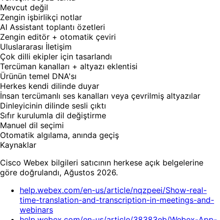
Mevcut değil
Zengin işbirlikçi notlar
AI Assistant toplantı özetleri
Zengin editör + otomatik çeviri
Uluslararası İletişim
Çok dilli ekipler için tasarlandı
Tercüman kanalları + altyazı eklentisi
Ürünün temel DNA'sı
Herkes kendi dilinde duyar
İnsan tercümanlı ses kanalları veya çevrilmiş altyazılar
Dinleyicinin dilinde sesli çıktı
Sıfır kurulumla dil değiştirme
Manuel dil seçimi
Otomatik algılama, anında geçiş
Kaynaklar
Cisco Webex bilgileri satıcının herkese açık belgelerine
göre doğrulandı, Ağustos 2026.
help.webex.com/en-us/article/nqzpeei/Show-real-
time-translation-and-transcription-in-meetings-and-
webinars
help.webex.com/en-us/article/38383eb/Webex-App-