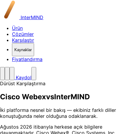
InterMIND
Ürün
Çözümler
Karşılaştır
Kaynaklar
Fiyatlandırma
Kaydol
Dürüst Karşılaştırma
Cisco Webex
vs
InterMIND
İki platforma nesnel bir bakış — ekibiniz farklı diller
konuştuğunda neler olduğuna odaklanarak.
Ağustos 2026 itibarıyla herkese açık bilgilere
dayanmaktadır. Cisco Webex®, Cisco Systems, Inc.