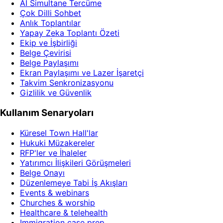
AI Simultane Tercüme
Çok Dilli Sohbet
Anlık Toplantılar
Yapay Zeka Toplantı Özeti
Ekip ve İşbirliği
Belge Çevirisi
Belge Paylaşımı
Ekran Paylaşımı ve Lazer İşaretçi
Takvim Senkronizasyonu
Gizlilik ve Güvenlik
Kullanım Senaryoları
Küresel Town Hall'lar
Hukuki Müzakereler
RFP'ler ve İhaleler
Yatırımcı İlişkileri Görüşmeleri
Belge Onayı
Düzenlemeye Tabi İş Akışları
Events & webinars
Churches & worship
Healthcare & telehealth
Immigration case prep