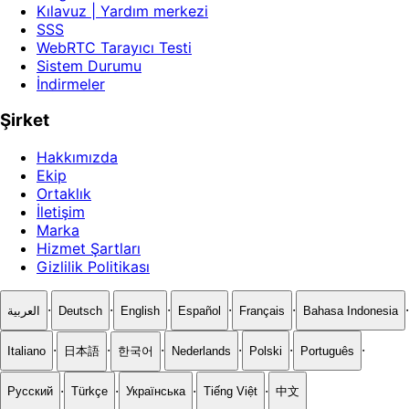
Kılavuz | Yardım merkezi
SSS
WebRTC Tarayıcı Testi
Sistem Durumu
İndirmeler
Şirket
Hakkımızda
Ekip
Ortaklık
İletişim
Marka
Hizmet Şartları
Gizlilik Politikası
·
·
·
·
·
·
العربية
Deutsch
English
Español
Français
Bahasa Indonesia
·
·
·
·
·
·
Italiano
日本語
한국어
Nederlands
Polski
Português
·
·
·
·
Русский
Türkçe
Українська
Tiếng Việt
中文