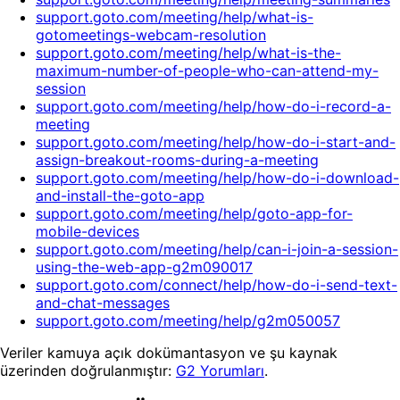
support.goto.com/meeting/help/what-is-
gotomeetings-webcam-resolution
support.goto.com/meeting/help/what-is-the-
maximum-number-of-people-who-can-attend-my-
session
support.goto.com/meeting/help/how-do-i-record-a-
meeting
support.goto.com/meeting/help/how-do-i-start-and-
assign-breakout-rooms-during-a-meeting
support.goto.com/meeting/help/how-do-i-download-
and-install-the-goto-app
support.goto.com/meeting/help/goto-app-for-
mobile-devices
support.goto.com/meeting/help/can-i-join-a-session-
using-the-web-app-g2m090017
support.goto.com/connect/help/how-do-i-send-text-
and-chat-messages
support.goto.com/meeting/help/g2m050057
Veriler kamuya açık dokümantasyon ve şu kaynak
üzerinden doğrulanmıştır:
G2 Yorumları
.