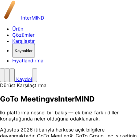
InterMIND
Ürün
Çözümler
Karşılaştır
Kaynaklar
Fiyatlandırma
Kaydol
Dürüst Karşılaştırma
GoTo Meeting
vs
InterMIND
İki platforma nesnel bir bakış — ekibiniz farklı diller
konuştuğunda neler olduğuna odaklanarak.
Ağustos 2026 itibarıyla herkese açık bilgilere
dayanmaktadır. GoTo Meeting®, GoTo Group, Inc. şirketinin