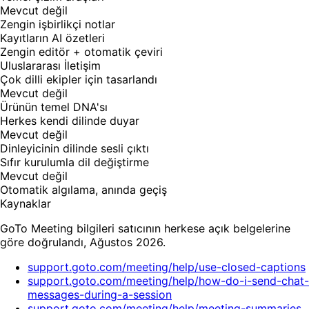
Mevcut değil
Zengin işbirlikçi notlar
Kayıtların AI özetleri
Zengin editör + otomatik çeviri
Uluslararası İletişim
Çok dilli ekipler için tasarlandı
Mevcut değil
Ürünün temel DNA'sı
Herkes kendi dilinde duyar
Mevcut değil
Dinleyicinin dilinde sesli çıktı
Sıfır kurulumla dil değiştirme
Mevcut değil
Otomatik algılama, anında geçiş
Kaynaklar
GoTo Meeting bilgileri satıcının herkese açık belgelerine
göre doğrulandı, Ağustos 2026.
support.goto.com/meeting/help/use-closed-captions
support.goto.com/meeting/help/how-do-i-send-chat-
messages-during-a-session
support.goto.com/meeting/help/meeting-summaries