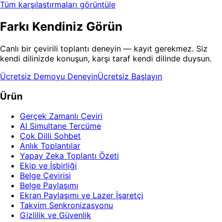
Tüm karşılaştırmaları görüntüle
Farkı Kendiniz Görün
Canlı bir çevirili toplantı deneyin — kayıt gerekmez. Siz
kendi dilinizde konuşun, karşı taraf kendi dilinde duysun.
Ücretsiz Demoyu Deneyin
Ücretsiz Başlayın
Ürün
Gerçek Zamanlı Çeviri
AI Simultane Tercüme
Çok Dilli Sohbet
Anlık Toplantılar
Yapay Zeka Toplantı Özeti
Ekip ve İşbirliği
Belge Çevirisi
Belge Paylaşımı
Ekran Paylaşımı ve Lazer İşaretçi
Takvim Senkronizasyonu
Gizlilik ve Güvenlik