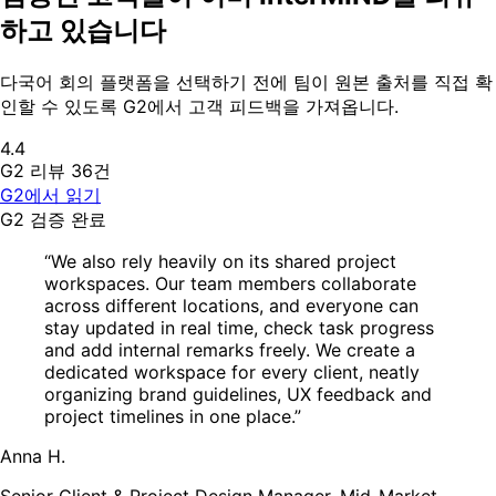
하고 있습니다
다국어 회의 플랫폼을 선택하기 전에 팀이 원본 출처를 직접 확
인할 수 있도록 G2에서 고객 피드백을 가져옵니다.
4.4
G2 리뷰 36건
G2에서 읽기
G2 검증 완료
“We also rely heavily on its shared project
workspaces. Our team members collaborate
across different locations, and everyone can
stay updated in real time, check task progress
and add internal remarks freely. We create a
dedicated workspace for every client, neatly
organizing brand guidelines, UX feedback and
project timelines in one place.”
Anna H.
Senior Client & Project Design Manager, Mid-Market