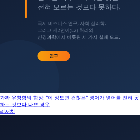
가짜 유창함의 함정: "이 정도면 괜찮은" 영어가 영어를 전혀 못
하는 것보다 나쁜 경우
리서치